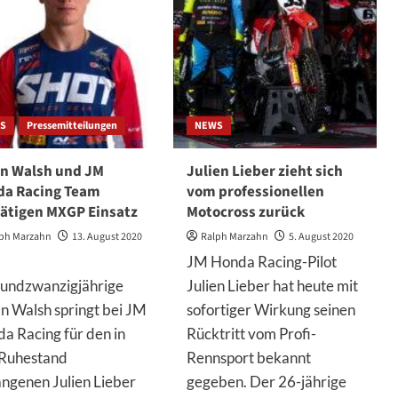
S
Pressemitteilungen
NEWS
n Walsh und JM
Julien Lieber zieht sich
da Racing Team
vom professionellen
ätigen MXGP Einsatz
Motocross zurück
ph Marzahn
13. August 2020
Ralph Marzahn
5. August 2020
JM Honda Racing-Pilot
undzwanzigjährige
Julien Lieber hat heute mit
n Walsh springt bei JM
sofortiger Wirkung seinen
a Racing für den in
Rücktritt vom Profi-
Ruhestand
Rennsport bekannt
ngenen Julien Lieber
gegeben. Der 26-jährige