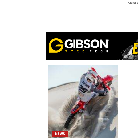
Mehr 
über
Camden
Mc
Lellan
gibt
seine
Pläne
für
2023
bekannt
NEWS