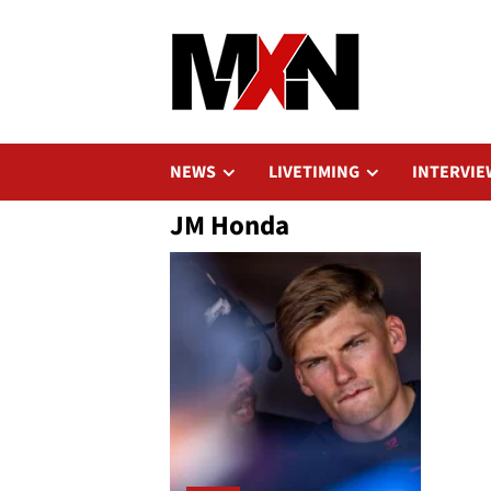
Zum
Inhalt
springen
NEWS
LIVETIMING
INTERVIE
JM Honda