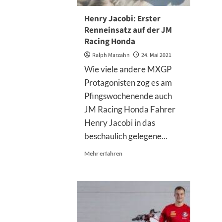
Henry Jacobi: Erster
Renneinsatz auf der JM
Racing Honda
Ralph Marzahn
24. Mai 2021
Wie viele andere MXGP
Protagonisten zog es am
Pfingswochenende auch
JM Racing Honda Fahrer
Henry Jacobi in das
beschaulich gelegene...
Mehr
Mehr erfahren
Informationen
über
Henry
Jacobi:
Erster
Renneinsatz
auf