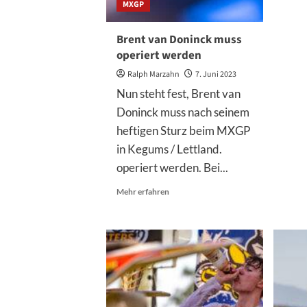
MXGP
Brent van Doninck muss
operiert werden
Ralph Marzahn
7. Juni 2023
Nun steht fest, Brent van
Doninck muss nach seinem
heftigen Sturz beim MXGP
in Kegums / Lettland.
operiert werden. Bei...
Mehr
Mehr erfahren
Informationen
über
Brent
van
Doninck
muss
operiert
werden