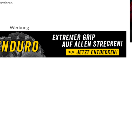
Mehr
erfahren
Informationen
über
Zusammenarbeit
zwischen
Werbung
JM
Racing
Honda
und
Petr
Polak
liegt
auf
Eis