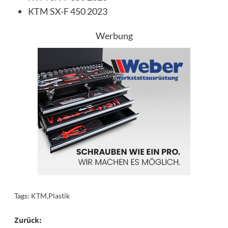
KTM SX-F 450 2023
Werbung
Tags:
KTM
,
Plastik
Beitragsnavigation
Zurück: