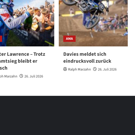
AMA
er Lawrence – Trotz
Davies meldet sich
mtsieg bleibt er
eindrucksvoll zurück
isch
Ralph Marzahn
26. Juli 2026
ph Marzahn
26. Juli 2026