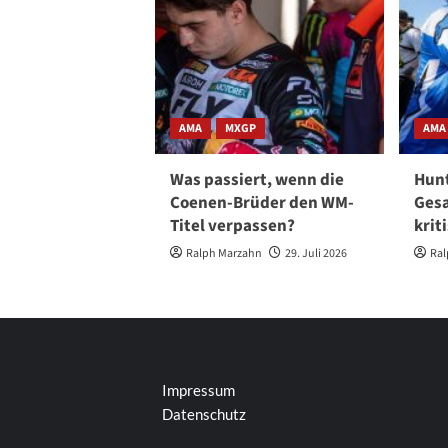
AMA
MXGP
AMA
Was passiert, wenn die
Hunt
Coenen-Brüder den WM-
Gesa
Titel verpassen?
krit
Ralph Marzahn
29. Juli 2026
Ral
Impressum
Datenschutz