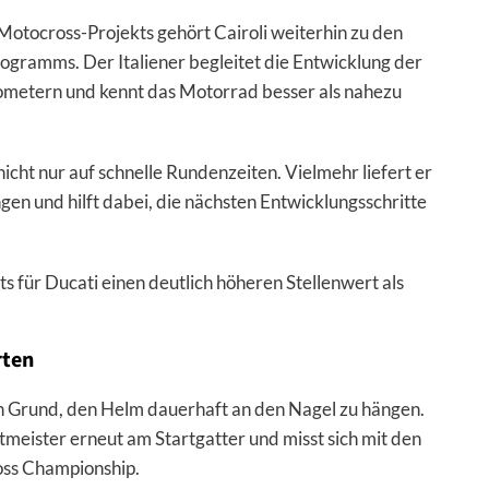
-Motocross-Projekts gehört Cairoli weiterhin zu den
ogramms. Der Italiener begleitet die Entwicklung der
ometern und kennt das Motorrad besser als nahezu
icht nur auf schnelle Rundenzeiten. Vielmehr liefert er
n und hilft dabei, die nächsten Entwicklungsschritte
s für Ducati einen deutlich höheren Stellenwert als
rten
len Grund, den Helm dauerhaft an den Nagel zu hängen.
meister erneut am Startgatter und misst sich mit den
ss Championship.