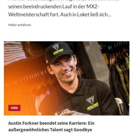
seinen beeindruckenden Lauf in der MX2-
Weltmeisterschaft fort. Auch in Loket ließ sich...
Mehr
Mehr erfahren
Informationen
über
Vier
Siege
in
Serie:
Farrés
trotzt
seiner
„Problemstrecke“
AMA
Austin Forkner beendet seine Karriere: Ein
außergewöhnliches Talent sagt Goodbye