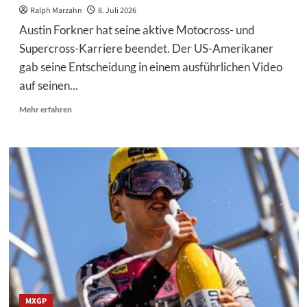
Ralph Marzahn
8. Juli 2026
Austin Forkner hat seine aktive Motocross- und
Supercross-Karriere beendet. Der US-Amerikaner
gab seine Entscheidung in einem ausführlichen Video
auf seinen...
Mehr
Mehr erfahren
Informationen
über
Austin
Forkner
beendet
seine
Karriere:
Ein
außergewöhnliches
Talent
sagt
Goodbye
MXGP