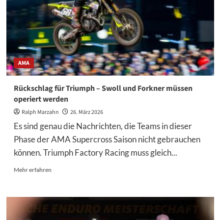
Linville
rückt
bei
Triumph
nach
AMA
Rückschlag für Triumph – Swoll und Forkner müssen
operiert werden
Ralph Marzahn
26. März 2026
Es sind genau die Nachrichten, die Teams in dieser
Phase der AMA Supercross Saison nicht gebrauchen
können. Triumph Factory Racing muss gleich...
Mehr
Mehr erfahren
Informationen
über
Rückschlag
für
Triumph