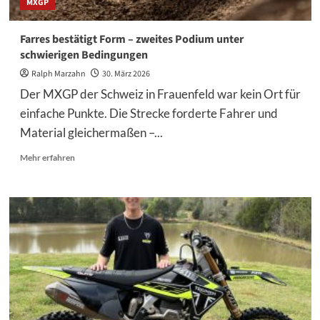
MXGP
Farres bestätigt Form – zweites Podium unter
schwierigen Bedingungen
Ralph Marzahn
30. März 2026
Der MXGP der Schweiz in Frauenfeld war kein Ort für
einfache Punkte. Die Strecke forderte Fahrer und
Material gleichermaßen –...
Mehr
Mehr erfahren
Informationen
über
Farres
bestätigt
Form
–
zweites
Podium
unter
schwierigen
Bedingungen