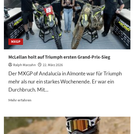
MXGP
of
Andalucia
2026
MXGP
McLellan holt auf Triumph ersten Grand-Prix-Sieg
Ralph Marzahn
22. März 2026
Der MXGP of Andalucía in Almonte war für Triumph
mehr als nur ein starkes Wochenende. Er war ein
Durchbruch. Mit...
Mehr
Mehr erfahren
Informationen
über
McLellan
holt
auf
Triumph