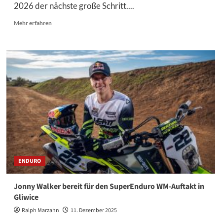
2026 der nächste große Schritt....
Mehr
Mehr erfahren
Informationen
über
Triumph
mit
Jordon
Smith
und
Austin
Forkner
in
der
450er
Klasse
ENDURO
Jonny Walker bereit für den SuperEnduro WM-Auftakt in
Gliwice
Ralph Marzahn
11. Dezember 2025