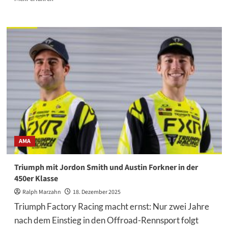
Informationen
über
Im
Gespräch
mit
Jan
Krug
–
dem
neuen
Dörr
Motorsport
Triumph
Racing
AMA
Piloten
Triumph mit Jordon Smith und Austin Forkner in der
450er Klasse
Ralph Marzahn
18. Dezember 2025
Triumph Factory Racing macht ernst: Nur zwei Jahre
nach dem Einstieg in den Offroad-Rennsport folgt