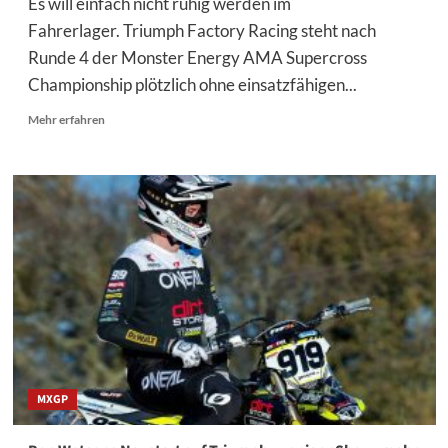
Es will einfach nicht ruhig werden im
Fahrerlager. Triumph Factory Racing steht nach
Runde 4 der Monster Energy AMA Supercross
Championship plötzlich ohne einsatzfähigen...
Mehr
Mehr erfahren
Informationen
über
Weiteres
Factory
Team
ohne
Fahrer
MXGP