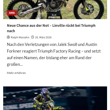
AMA
Neue Chance aus der Not – Linville rückt bei Triumph
nach
Ralph Marzahn
26. März 2026
Nach den Verletzungen von Jalek Swoll und Austin
Forkner reagiert Triumph Factory Racing – und setzt
auf einen Namen, der bislang eher am Rand der
großen...
Mehr
Mehr erfahren
Informationen
über
Neue
Chance
aus
der
Not
–