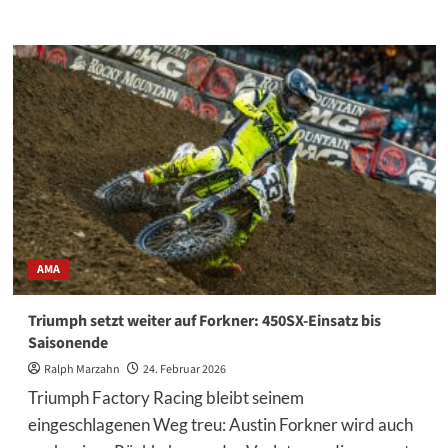
Informationen
über
Camden
McLellan:
„Ich
bin
motivierter,
hungriger
und
selbstbewusster
als
früher“
AMA
Triumph setzt weiter auf Forkner: 450SX-Einsatz bis
Saisonende
Ralph Marzahn
24. Februar 2026
Triumph Factory Racing bleibt seinem
eingeschlagenen Weg treu: Austin Forkner wird auch