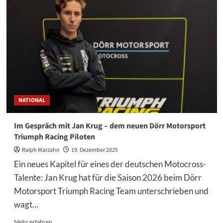
Meistertitel:
Eric
Rakow
und
sein
Weg
zu
Triumph
NATIONAL
Im Gespräch mit Jan Krug – dem neuen Dörr Motorsport
Triumph Racing Piloten
Ralph Marzahn
19. Dezember 2025
Ein neues Kapitel für eines der deutschen Motocross-
Talente: Jan Krug hat für die Saison 2026 beim Dörr
Motorsport Triumph Racing Team unterschrieben und
wagt...
Mehr
Mehr erfahren