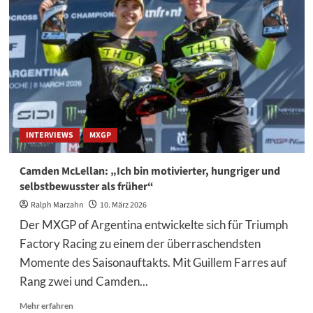
der
Enduro-
DM:
Mehr
als
nur
ein
Einstieg
INTERVIEWS
MXGP
Camden McLellan: „Ich bin motivierter, hungriger und
selbstbewusster als früher“
Ralph Marzahn
10. März 2026
Der MXGP of Argentina entwickelte sich für Triumph
Factory Racing zu einem der überraschendsten
Momente des Saisonauftakts. Mit Guillem Farres auf
Rang zwei und Camden...
Mehr
Mehr erfahren