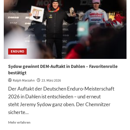
–
Swoll
und
Forkner
müssen
operiert
werden
ENDURO
Sydow gewinnt DEM-Auftakt in Dahlen – Favoritenrolle
bestätigt
Ralph Marzahn
23. März 2026
Der Auftakt der Deutschen Enduro-Meisterschaft
2026 in Dahlen ist entschieden – und erneut
steht Jeremy Sydow ganz oben. Der Chemnitzer
sicherte...
Mehr
Mehr erfahren
Informationen