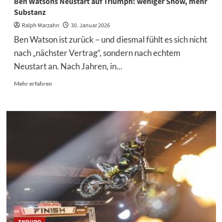
Ben Watsons Neustart auf Triumph: weniger Show, mehr
Substanz
Ralph Marzahn
30. Januar 2026
Ben Watson ist zurück – und diesmal fühlt es sich nicht
nach „nächster Vertrag“, sondern nach echtem
Neustart an. Nach Jahren, in...
Mehr
Mehr erfahren
Informationen
über
Ben
Watsons
Neustart
auf
Triumph:
weniger
Show,
mehr
Substanz