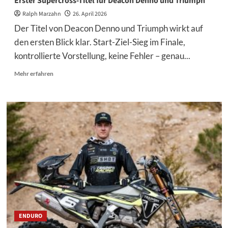
Erster Supercross-Titel für Deacon Denno und Triumph
Ralph Marzahn
26. April 2026
Der Titel von Deacon Denno und Triumph wirkt auf
den ersten Blick klar. Start-Ziel-Sieg im Finale,
kontrollierte Vorstellung, keine Fehler – genau...
Mehr
Mehr erfahren
Informationen
über
Erster
Supercross-
Titel
für
Deacon
Denno
und
Triumph
ENDURO