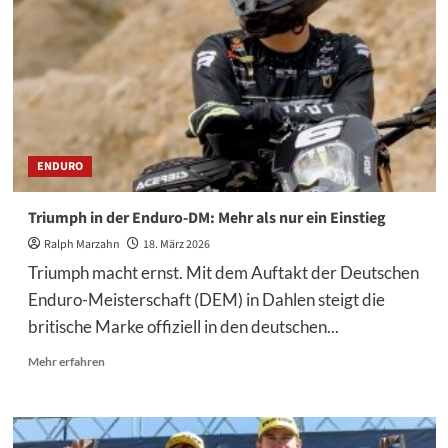
ersten
Grand-
Prix-
Sieg
ENDURO
Triumph in der Enduro-DM: Mehr als nur ein Einstieg
Ralph Marzahn
18. März 2026
Triumph macht ernst. Mit dem Auftakt der Deutschen
Enduro-Meisterschaft (DEM) in Dahlen steigt die
britische Marke offiziell in den deutschen...
Mehr
Mehr erfahren
Informationen
über
Triumph
in