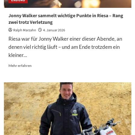
ENDURO
Jonny Walker sammelt wichtige Punkte in Riesa – Rang
zwei trotz Verletzung
Ralph Marzahn
4. Januar 2026
Riesa war für Jonny Walker einer dieser Abende, an
denen viel richtig läuft – und am Ende trotzdem ein
kleiner...
Mehr
Mehr erfahren
Informationen
über
Jonny
Walker
sammelt
wichtige
Punkte
in
Riesa
–
Rang
zwei