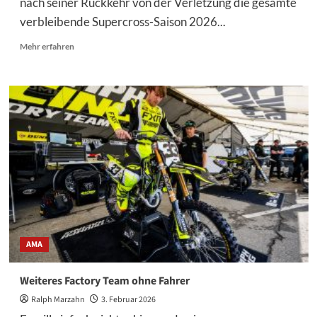
nach seiner Rückkehr von der Verletzung die gesamte
verbleibende Supercross-Saison 2026...
Mehr
Mehr erfahren
Informationen
über
Triumph
setzt
weiter
auf
Forkner:
450SX-
Einsatz
bis
Saisonende
AMA
Weiteres Factory Team ohne Fahrer
Ralph Marzahn
3. Februar 2026