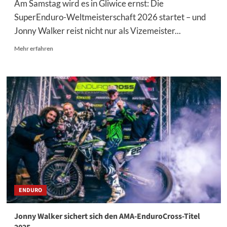
Am Samstag wird es in Gliwice ernst: Die
SuperEnduro-Weltmeisterschaft 2026 startet – und
Jonny Walker reist nicht nur als Vizemeister...
Mehr
Mehr erfahren
Informationen
über
Jonny
Walker
bereit
für
den
SuperEnduro
WM-
Auftakt
in
Gliwice
ENDURO
Jonny Walker sichert sich den AMA-EnduroCross-Titel