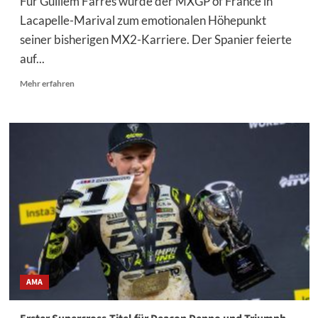
Für Guillem Farres wurde der MXGP of France in
Lacapelle-Marival zum emotionalen Höhepunkt
seiner bisherigen MX2-Karriere. Der Spanier feierte
auf...
Mehr
Mehr erfahren
Informationen
über
Guillem
Farres
über
seinen
ersten
Grand-
Prix-
Sieg
AMA