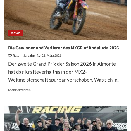
MXGP
Die Gewinner und Verlierer des MXGP of Andalucia 2026
Ralph Marzahn
23. März 2026
Der zweite Grand Prix der Saison 2026 in Almonte
hat das Kräfteverhältnis in der MX2-
Weltmeisterschaft spürbar verschoben. Was sich in...
Mehr
Mehr erfahren
Informationen
über
Die
Gewinner
und
Verlierer
des