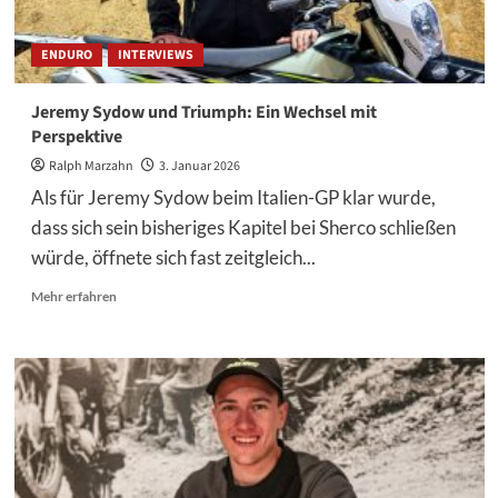
trotz
Verletzung
ENDURO
INTERVIEWS
Jeremy Sydow und Triumph: Ein Wechsel mit
Perspektive
Ralph Marzahn
3. Januar 2026
Als für Jeremy Sydow beim Italien-GP klar wurde,
dass sich sein bisheriges Kapitel bei Sherco schließen
würde, öffnete sich fast zeitgleich...
Mehr
Mehr erfahren
Informationen
über
Jeremy
Sydow
und
Triumph:
Ein
Wechsel
mit