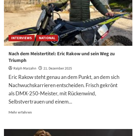
Werksteam
INTERVIEWS
NATIONAL
Nach dem Meistertitel: Eric Rakow und sein Weg zu
Triumph
Ralph Marzahn
21. Dezember 2025
Eric Rakow steht genau an dem Punkt, an dem sich
Nachwuchskarrieren entscheiden. Frisch gekrönt
als DMX-250-Meister, mit Rückenwind,
Selbstvertrauen und einem...
Mehr
Mehr erfahren
Informationen
über
Nach
dem