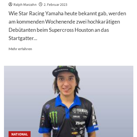
Ralph Marzahn
2. Februar 2023
Wie Star Racing Yamaha heute bekannt gab, werden
am kommenden Wochenende zwei hochkarätigen
Debütanten beim Supercross Houston an das
Startgatter...
Mehr
Mehr erfahren
Informationen
über
Star
Racing
Yamaha
mit
2
Debütanten
beim
Supercross
Houston
NATIONAL