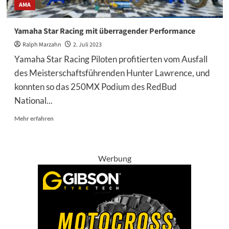
AMA
Yamaha Star Racing mit überragender Performance
Ralph Marzahn
2. Juli 2023
Yamaha Star Racing Piloten profitierten vom Ausfall
des Meisterschaftsführenden Hunter Lawrence, und
konnten so das 250MX Podium des RedBud
National...
Mehr
Mehr erfahren
Informationen
über
Yamaha
Star
Werbung
Racing
mit
überragender
Performance