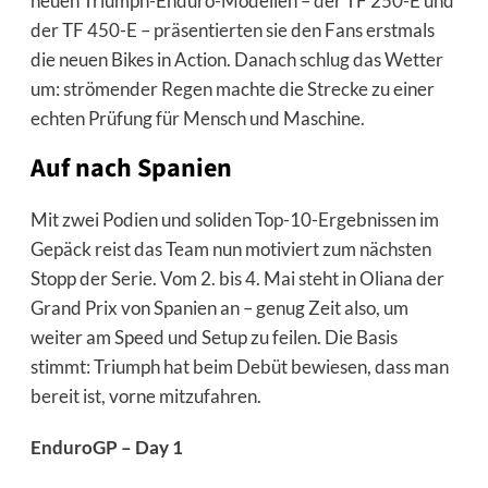
neuen Triumph-Enduro-Modellen – der TF 250-E und
der TF 450-E – präsentierten sie den Fans erstmals
die neuen Bikes in Action. Danach schlug das Wetter
um: strömender Regen machte die Strecke zu einer
echten Prüfung für Mensch und Maschine.
Auf nach Spanien
Mit zwei Podien und soliden Top-10-Ergebnissen im
Gepäck reist das Team nun motiviert zum nächsten
Stopp der Serie. Vom 2. bis 4. Mai steht in Oliana der
Grand Prix von Spanien an – genug Zeit also, um
weiter am Speed und Setup zu feilen. Die Basis
stimmt: Triumph hat beim Debüt bewiesen, dass man
bereit ist, vorne mitzufahren.
EnduroGP – Day 1