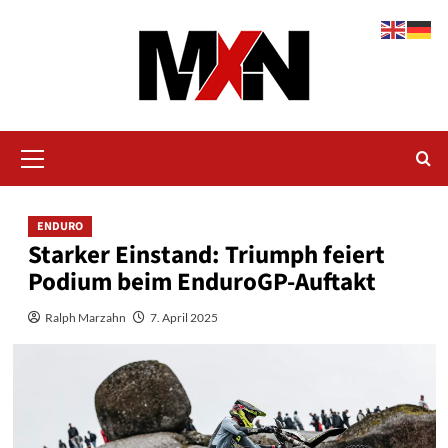
Zum
Inhalt
springen
Primäres
Menü
ENDURO
Starker Einstand: Triumph feiert
Podium beim EnduroGP-Auftakt
Ralph Marzahn
7. April 2025