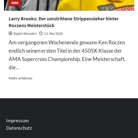
AMA
Larry Brooks: Der umstrittene Strippenzieher hinter
Roczens Meisterstück
Ralph Marzahn
13. Mai 2026
Am vergangenen Wochenende gewann Ken Roczen
endlich seinen ersten Titel in der 450SX-Klasse der
AMA Supercross Championship. Eine Meisterschaft,
die...
Mehr
Mehr erfahren
Informationen
über
Larry
Brooks:
Der
umstrittene
Strippenzieher
Impressum
hinter
Datenschutz
Roczens
Meisterstück