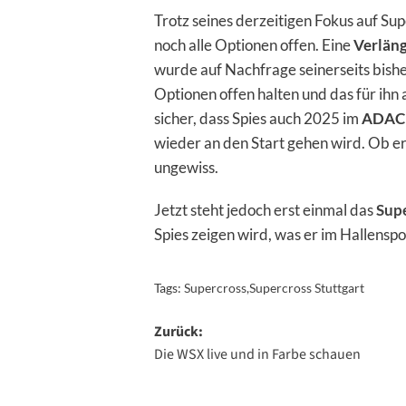
Trotz seines derzeitigen Fokus auf Sup
noch alle Optionen offen. Eine
Verläng
wurde auf Nachfrage seinerseits bisher
Optionen offen halten und das für ih
sicher, dass Spies auch 2025 im
ADAC 
wieder an den Start gehen wird. Ob er
ungewiss.
Jetzt steht jedoch erst einmal das
Supe
Spies zeigen wird, was er im Hallenspor
Tags:
Supercross
,
Supercross Stuttgart
Beitragsnavigation
Zurück:
Die WSX live und in Farbe schauen