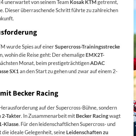
24 unerwartet von seinem Team
Kosak KTM
getrennt
,
e. Dieser überraschende Schritt führte zu zahlreichen
ukunft.
usforderung
M wurde Spies auf einer
Supercross-Trainingsstrecke
an, wohin die Reise geht: Der ehemalige
EMX2T-
nächsten Monat, beim prestigeträchtigen
ADAC
asse SX1
an den Start zu gehen und zwar auf einem 2-
 mit Becker Racing
ne Herausforderung auf der Supercross-Bühne, sondern
n
2-Takter
. In Zusammenarbeit mit
Becker Racing
wagt
1-Klasse
. Für den leidenschaftlichen Supercross- und
t die ideale Gelegenheit, seine
Leidenschaften zu