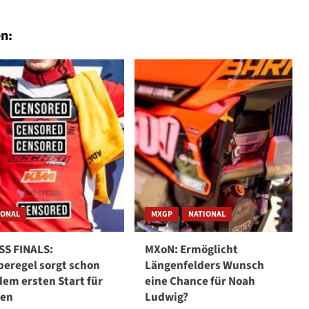
n:
IONAL
MXGP
NATIONAL
S FINALS:
MXoN: Ermöglicht
eregel sorgt schon
Längenfelders Wunsch
dem ersten Start für
eine Chance für Noah
gen
Ludwig?