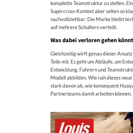
komplette Teamstruktur zu stellen. Ein
Supercross-Kontext aber selten so klar
nachvollziehbar: Die Marke bleibt tec
auf mehrere Schultern verteilt.
Was dabei verloren gehen könn
Gleichzeitig wirft genau dieser Ansatz
Teile mit. Es geht um Abläufe, um En
Entwicklung, Fahrern und Teamstruktur. 
Modell abbilden. Wie nah dieses neue
stark davon ab, wie konsequent Husqva
Partnerteams damit arbeiten können.