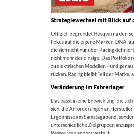
Strategiewechsel mit Blick auf 
Offiziell begründet Husqvarna den Sch
Fokus auf die eigene Marken-DNA, auf 
die sich nicht nur über Racing definier
nicht mehr der einzige. Das Portfolio 
zu elektrischen Modellen – und genau d
rücken. Racing bleibt Teil der Marke, 
Veränderung im Fahrerlager
Das passt in eine Entwicklung, die sic
sich, die Anforderungen an Hersteller 
Ergebnisse am Samstagabend, sondern
unterschiedliche Zielgruppen anzuspr
Ressourcen anders verteilt.