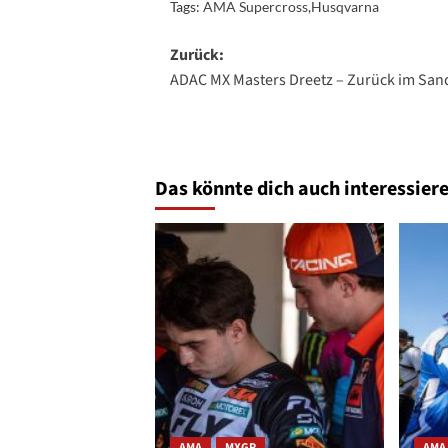
Tags:
AMA Supercross
,
Husqvarna
Beitragsnavigation
Zurück:
ADAC MX Masters Dreetz – Zurück im San
Das könnte dich auch interessiere
AMA
MXGP
AMA