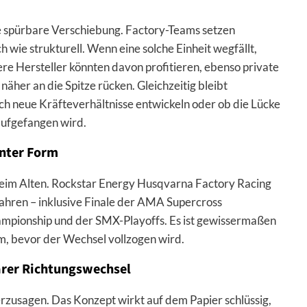
e spürbare Verschiebung. Factory-Teams setzen
 wie strukturell. Wenn eine solche Einheit wegfällt,
e Hersteller könnten davon profitieren, ebenso private
näher an die Spitze rücken. Gleichzeitig bleibt
ch neue Kräfteverhältnisse entwickeln oder ob die Lücke
aufgefangen wird.
hnter Form
 beim Alten. Rockstar Energy Husqvarna Factory Racing
ahren – inklusive Finale der AMA Supercross
mpionship und der SMX-Playoffs. Es ist gewissermaßen
rm, bevor der Wechsel vollzogen wird.
larer Richtungswechsel
rzusagen. Das Konzept wirkt auf dem Papier schlüssig,