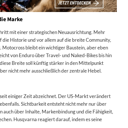
die Marke
ritt mit einer strategischen Neuausrichtung. Mehr
die Historie und vor allem auf die breite Community,
t. Motocross bleibt ein wichtiger Baustein, aber eben
reicht von Enduro über Travel- und Naked-Bikes bis hin
iese Breite soll künftig stärker in den Mittelpunkt
aber nicht mehr ausschließlich der zentrale Hebel.
h seit einiger Zeit abzeichnet. Der US-Markt verändert
ebenfalls. Sichtbarkeit entsteht nicht mehr nur über
 auch über Inhalte, Markenbindung und die Fähigkeit,
echen. Husqvarna reagiert darauf, indem es seine