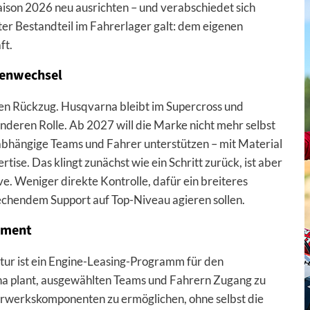
son 2026 neu ausrichten – und verabschiedet sich
ter Bestandteil im Fahrerlager galt: dem eigenen
ft.
lenwechsel
hen Rückzug. Husqvarna bleibt im Supercross und
anderen Rolle. Ab 2027 will die Marke nicht mehr selbst
bhängige Teams und Fahrer unterstützen – mit Material
ise. Das klingt zunächst wie ein Schritt zurück, ist aber
e. Weniger direkte Kontrolle, dafür ein breiteres
echendem Support auf Top-Niveau agieren sollen.
ament
tur ist ein Engine-Leasing-Programm für den
a plant, ausgewählten Teams und Fahrern Zugang zu
werkskomponenten zu ermöglichen, ohne selbst die