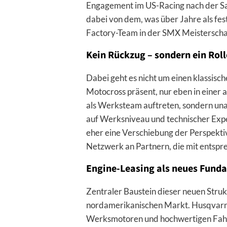
Engagement im US-Racing nach der Sai
dabei von dem, was über Jahre als fes
Factory-Team in der SMX Meisterscha
Kein Rückzug – sondern ein Rol
Dabei geht es nicht um einen klassisc
Motocross präsent, nur eben in einer 
als Werksteam auftreten, sondern una
auf Werksniveau und technischer Expert
eher eine Verschiebung der Perspektiv
Netzwerk an Partnern, die mit entspr
Engine-Leasing als neues Fund
Zentraler Baustein dieser neuen Struk
nordamerikanischen Markt. Husqvarn
Werksmotoren und hochwertigen Fahr