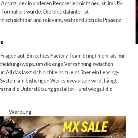
 Ansatz, der in anderen Rennserien nicht neu ist, im US-
 formuliert wurde. Die Idee dahinter ist
hnisch sichtbar und relevant, während sich die Präsenz
te
 Fragen auf. Ein echtes Factory-Team bringt mehr als nur
tscheidungswege, um die enge Verzahnung zwischen
All das lässt sich nicht eins zu eins über ein Leasing-
 System am bisherigen Werksniveau sein wird, hängt
rna die Unterstützung gestaltet – und wie gut die
Werbung