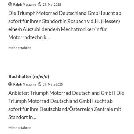
Ralph Marzahn
27. Mai 2025
Die Triumph Motorrad Deutschland GmbH sucht ab
sofort für ihren Standort in Rosbach v.d.H. (Hessen)
eine/n Auszubildende/n Mechatroniker/in für
Motorradtechnik...
Mehr
Mehr erfahren
Informationen
über
Auszubildende/r
Mechatroniker/in
für
Buchhalter (m/w/d)
Motorradtechnik
Ralph Marzahn
27. März 2025
(m/w/d)
Anbieter: Triumph Motorrad Deutschland GmbH Die
Triumph Motorrad Deutschland GmbH sucht ab
sofort für ihre Deutschland/Österreich Zentrale mit
Standort in...
Mehr
Mehr erfahren
Informationen