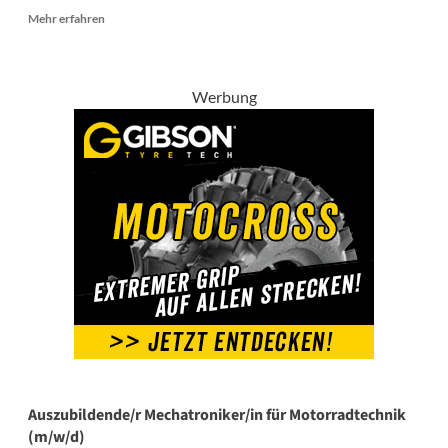
Mehr
Mehr erfahren
Informationen
über
Regionalleiter/in
im
Werbung
Außendienst
in
der
Vertriebsregion
Nord/West
Deutschland
Auszubildende/r Mechatroniker/in für Motorradtechnik
(m/w/d)