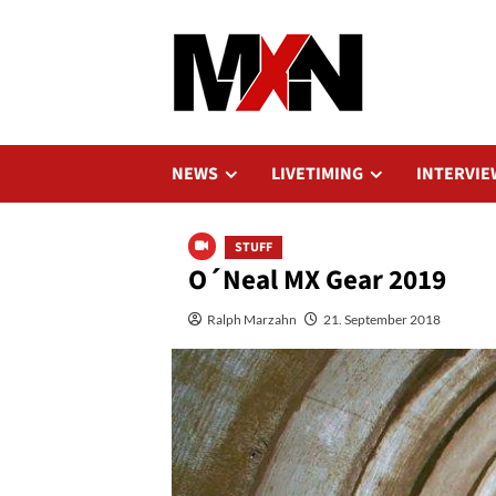
Zum
Inhalt
springen
NEWS
LIVETIMING
INTERVIE
STUFF
O´Neal MX Gear 2019
Ralph Marzahn
21. September 2018