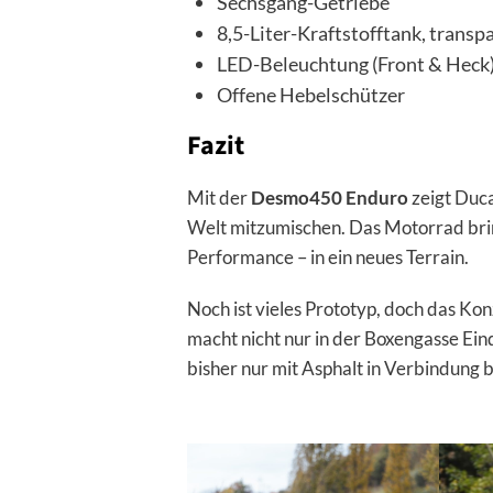
Sechsgang-Getriebe
8,5-Liter-Kraftstofftank, transp
LED-Beleuchtung (Front & Heck
Offene Hebelschützer
Fazit
Mit der
Desmo450 Enduro
zeigt Duca
Welt mitzumischen. Das Motorrad brin
Performance – in ein neues Terrain.
Noch ist vieles Prototyp, doch das Kon
macht nicht nur in der Boxengasse Ein
bisher nur mit Asphalt in Verbindung b