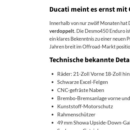
Ducati meint es ernst mit
Innerhalb von nur zwölf Monaten hat 
verdoppelt
. Die Desmo450 Enduro ist
ein klares Bekenntnis zu einer neuen 
Jahren breit im Offroad-Markt positio
Technische bekannte Deta
Räder: 21-Zoll Vorne 18-Zoll hi
Schwarze Excel-Felgen
CNC-gefräste Naben
Brembo-Bremsanlage vorne und
Kunststoff-Motorschutz
Rahmenschützer
49 mm Showa Upside-Down-Gabel