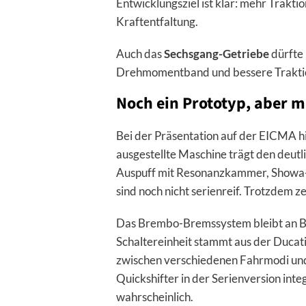
Entwicklungsziel ist klar: mehr Trakt
Kraftentfaltung.
Auch das
Sechsgang-Getriebe
dürfte 
Drehmomentband und bessere Traktion
Noch ein Prototyp, aber m
Bei der Präsentation auf der EICMA hi
ausgestellte Maschine trägt den deutl
Auspuff mit Resonanzkammer, Showa-F
sind noch nicht serienreif. Trotzdem ze
Das Brembo-Bremssystem bleibt an Bo
Schaltereinheit stammt aus der Ducati
zwischen verschiedenen Fahrmodi und
Quickshifter in der Serienversion inte
wahrscheinlich.