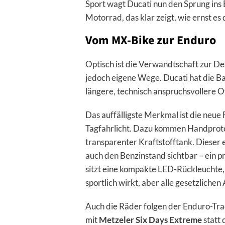
Sport wagt Ducati nun den Sprung in
Motorrad, das klar zeigt, wie ernst es
Vom MX-Bike zur Enduro
Optisch ist die Verwandtschaft zur 
jedoch eigene Wege. Ducati hat die B
längere, technisch anspruchsvollere O
Das auffälligste Merkmal ist die neu
Tagfahrlicht. Dazu kommen Handprotek
transparenter Kraftstofftank. Dieser 
auch den Benzinstand sichtbar – ein p
sitzt eine kompakte LED-Rückleuchte,
sportlich wirkt, aber alle gesetzlichen
Auch die Räder folgen der Enduro-Tradi
mit
Metzeler Six Days Extreme
statt 