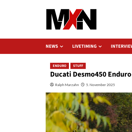
Zum
Inhalt
springen
NEWS
LIVETIMING
INTERVIE
ENDURO
STUFF
Ducati Desmo450 Enduro 
Ralph Marzahn
5. November 2025