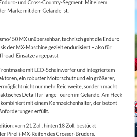
s Enduro- und Cross-Country-Segment. Mit einem
 der Marke mit dem Gelände ist.
Desmo450 MX unübersehbar, technisch geht die Enduro
asis der MX-Maschine gezielt
endurisiert
– also für
ffroad-Einsätze angepasst.
e Frontmaske mit LED-Scheinwerfer und integriertem
toren, ein robuster Motorschutz und ein größerer,
ermöglicht nicht nur mehr Reichweite, sondern macht
raktisches Detail für lange Touren im Gelände. Am Heck
 kombiniert mit einem Kennzeichenhalter, der betont
 Anforderungen erfüllt.
tion: vorn 21 Zoll, hinten 18 Zoll, bestückt
der Pirelli-MX-Reifen des Crosser-Bruders.