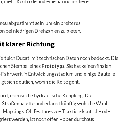
ion, mehr Kontrolle und eine harmonischere
neu abgestimmt sein, um ein breiteres
 bei niedrigen Drehzahlen zu bieten.
it klarer Richtung
elt sich Ducati mit technischen Daten noch bedeckt. Die
ichen Stempel eines
Prototyps
. Sie hat keinen finalen
ahrwerk in Entwicklungsstadium und einige Bauteile
igt sich deutlich, wohin die Reise geht.
rd, ebenso die hydraulische Kupplung. Die
-Straßenpalette und erlaubt künftig wohl die Wahl
 Mappings. Ob Features wie Traktionskontrolle oder
griert werden, ist noch offen – aber durchaus