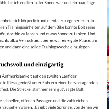
hlt, bis ich endlich in der Sonne war und ein paar Tage
enheit, sich körperlich und mental zu regenerieren. In
ren Trainingseinheiten auf dem Bike konnte Bolt seine
hön, dorthin zu fahren und etwas Sonne zu tanken. Und
nichts allzu Verrücktes, aber es war eine gute Pause, um
den und dann eine solide Trainingswoche einzulegen,
ruchsvoll und einzigartig
ts Aufmerksamkeit auf den zweiten Lauf der
ke in Riesa genießt unter Fahrern einen hervorragenden
t fest. Die Strecke ist immer sehr gut“, sagte Bolt.
e schnellen, offenen Passagen und die zahlreichen
ten zu sehen waren. „Es gibt viele Sprünge, von denen wir