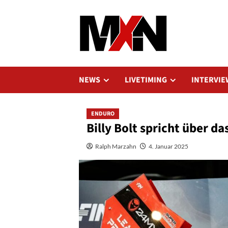
Zum
Inhalt
springen
NEWS
LIVETIMING
INTERVIE
ENDURO
Billy Bolt spricht über d
Ralph Marzahn
4. Januar 2025