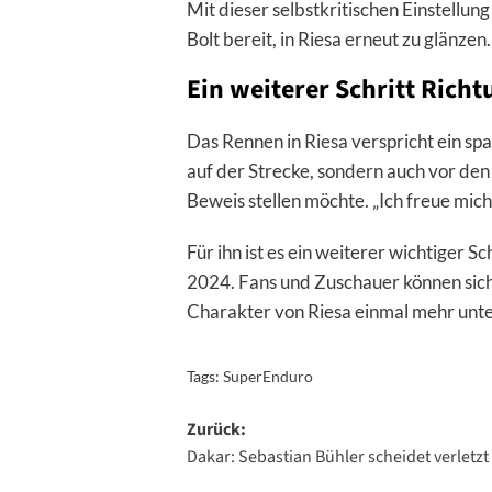
Mit dieser selbstkritischen Einstellun
Bolt bereit, in Riesa erneut zu glänzen.
Ein weiterer Schritt Rich
Das Rennen in
Riesa
verspricht ein sp
auf der Strecke, sondern auch vor den
Beweis stellen möchte. „Ich freue mich,
Für ihn ist es ein weiterer wichtiger
2024. Fans und Zuschauer können sich 
Charakter von Riesa einmal mehr unte
Tags:
SuperEnduro
Beitragsnavigation
Zurück:
Dakar: Sebastian Bühler scheidet verletzt