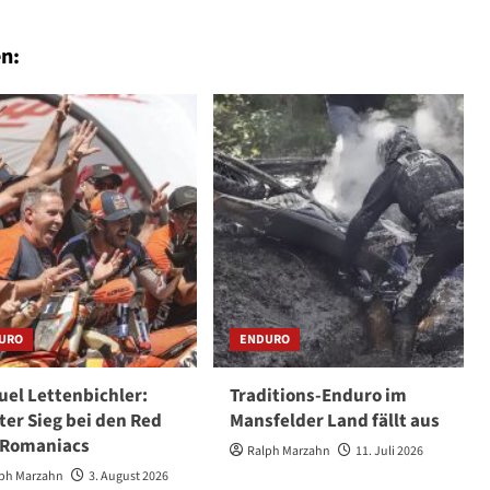
n:
URO
ENDURO
el Lettenbichler:
Traditions-Enduro im
ter Sieg bei den Red
Mansfelder Land fällt aus
 Romaniacs
Ralph Marzahn
11. Juli 2026
ph Marzahn
3. August 2026