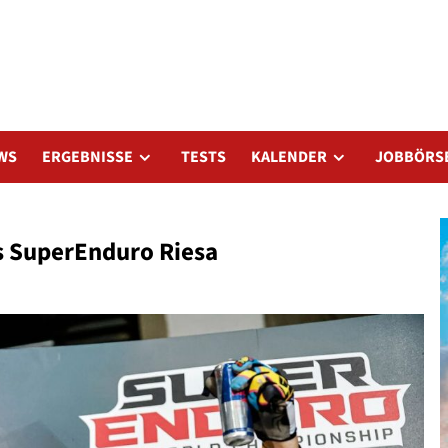
WS
ERGEBNISSE
TESTS
KALENDER
JOBBÖRS
as SuperEnduro Riesa