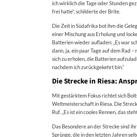
ich wirklich die Tage oder Stunden gezä
frei hatte“, schilderte der Brite.
Die Zeit in Südafrika bot ihm die Geleg
einer Mischung aus Erholung und locke
Batterien wieder aufladen: „Es war sc
dann, ja, ein paar Tage auf dem Rad – 
sich zu erholen, die Batterien aufzula
nachdem ich zurückgekehrt bin.“
Die Strecke in Riesa: Ansp
Mit gestärktem Fokus richtet sich Bol
Weltmeisterschaft in Riesa. Die Strec
Ruf. „Es ist ein cooles Rennen, das steh
Das Besondere an der Strecke sind ihr
Sprünge, die in den letzten Jahren sel