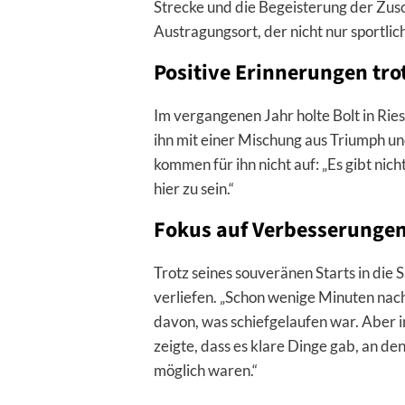
Strecke und die Begeisterung der Zusch
Austragungsort, der nicht nur sportlic
Positive Erinnerungen tr
Im vergangenen Jahr holte Bolt in Ries
ihn mit einer Mischung aus Triumph u
kommen für ihn nicht auf: „Es gibt nic
hier zu sein.“
Fokus auf Verbesserunge
Trotz seines souveränen Starts in die 
verliefen. „Schon wenige Minuten nach
davon, was schiefgelaufen war. Aber i
zeigte, dass es klare Dinge gab, an de
möglich waren.“