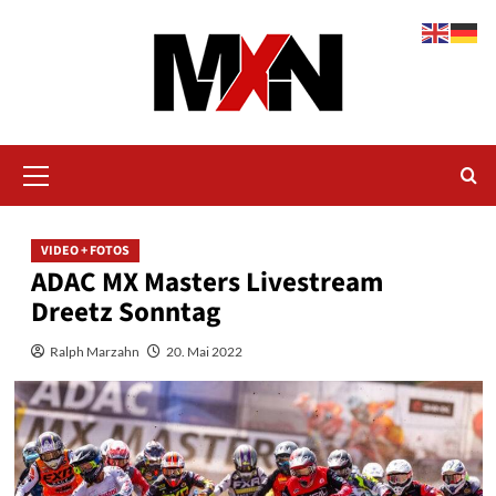
Zum
Inhalt
springen
Primäres
Menü
VIDEO + FOTOS
ADAC MX Masters Livestream
Dreetz Sonntag
Ralph Marzahn
20. Mai 2022