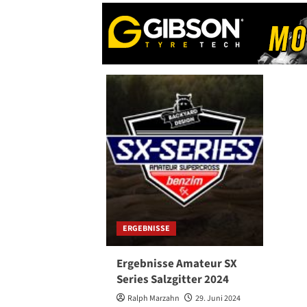
Series
startet
am
Wochenende
in
Gräfentonna
ERGEBNISSE
Ergebnisse Amateur SX
Series Salzgitter 2024
Ralph Marzahn
29. Juni 2024