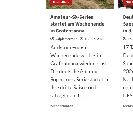
NATIONAL
NAT
Amateur-SX-Series
Deu
startet am Wochenende
Supe
in Gräfentonna
in d
Ralph Marzahn
16. Juni 2026
Ral
Am kommenden
17 T
Wochenende wird es in
Deut
Gräfentonna wieder ernst.
Supe
Die deutsche Amateur-
2026 
Supercross-Serie startet in
Nach
ihre dritte Saison und
unt
schlägt damit...
DES
Mehr
Mehr erfahren
Mehr 
Informationen
über
Amateur-
SX-