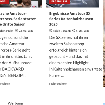
IONAL
ERGEBNISSE
tsche Amateur-
Ergebnisse Amateur SX
rcross-Serie startet
Series Kaltenholzhausen
ie dritte Saison
2025
ph Marzahn
22. Mai 2026
Ralph Marzahn
6. Juli 2025
age noch und die
Die SX Series hat ihren
sche Amateur-
zweiten Saisonstopp
rcross-Serie geht
erfolgreich hinter sich
in ihr drittes Jahr.
gebracht – und das mit
 der Aufbauphase
einem echten Highlight.
er BACKYARD
In Kaltenholzhausen erwartete
IGN, BENZIM...
Fahrer...
Mehr
Mehr
erfahren
Mehr erfahren
Informationen
Informationen
über
über
Deutsche
Ergebnisse
Amateur-
Amateur
Werbung