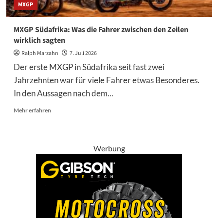
MXGP
MXGP Südafrika: Was die Fahrer zwischen den Zeilen
wirklich sagten
Ralph Marzahn
7. Juli 2026
Der erste MXGP in Südafrika seit fast zwei
Jahrzehnten war für viele Fahrer etwas Besonderes.
In den Aussagen nach dem...
Mehr
Mehr erfahren
Informationen
über
MXGP
Südafrika:
Werbung
Was
die
Fahrer
zwischen
den
Zeilen
wirklich