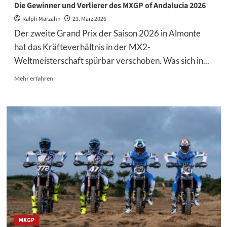
Die Gewinner und Verlierer des MXGP of Andalucia 2026
Ralph Marzahn
23. März 2026
Der zweite Grand Prix der Saison 2026 in Almonte
hat das Kräfteverhältnis in der MX2-
Weltmeisterschaft spürbar verschoben. Was sich in...
Mehr
Mehr erfahren
Informationen
über
Die
Gewinner
und
Verlierer
des
MXGP
of
Andalucia
2026
MXGP