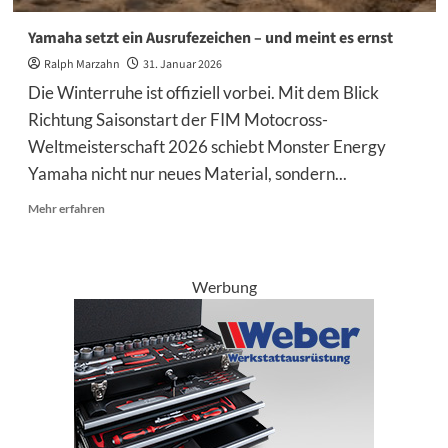
Yamaha setzt ein Ausrufezeichen – und meint es ernst
Ralph Marzahn
31. Januar 2026
Die Winterruhe ist offiziell vorbei. Mit dem Blick
Richtung Saisonstart der FIM Motocross-
Weltmeisterschaft 2026 schiebt Monster Energy
Yamaha nicht nur neues Material, sondern...
Mehr
Mehr erfahren
Informationen
über
Yamaha
setzt
Werbung
ein
Ausrufezeichen
–
und
meint
es
ernst