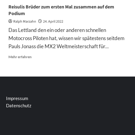
Reisulis Brüder zum ersten Mal zusammen auf dem
Podium
Ralph Marzahn
24. April 2022
Das Lettland den ein oder anderen schnellen
Motocross Piloten hat, wissen wir spätestens seitdem
Pauls Jonass die MX2 Weltmeisterschaft für...
Mehr
Mehr erfahren
Informationen
über
Reisulis
Brüder
zum
ersten
Mal
Impressum
zusammen
Datenschutz
auf
dem
Podium