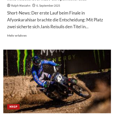
Ralph Marzahn
6. September 2025
Short-News: Der erste Lauf beim Finale in
Afyonkarahisar brachte die Entscheidung: Mit Platz
zwei sicherte sich Janis Reisulis den Titel in...
Mehr
Mehr erfahren
Informationen
über
Janis
Reisulis
ist
EMX250-
Europameister
2025
MXGP