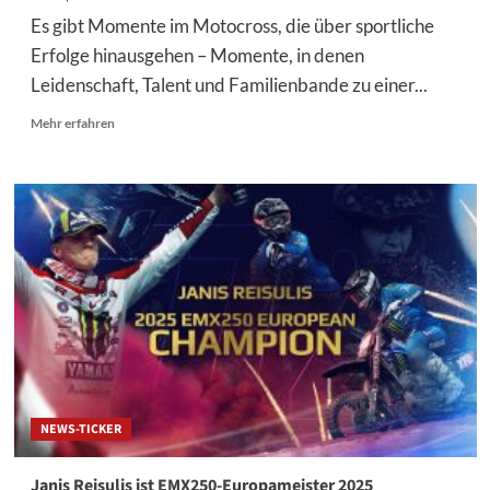
Es gibt Momente im Motocross, die über sportliche
Erfolge hinausgehen – Momente, in denen
Leidenschaft, Talent und Familienbande zu einer...
Mehr
Mehr erfahren
Informationen
über
Yamaha
Brotherhood
–
Die
Reisulis-
Brüder
NEWS-TICKER
Janis Reisulis ist EMX250-Europameister 2025