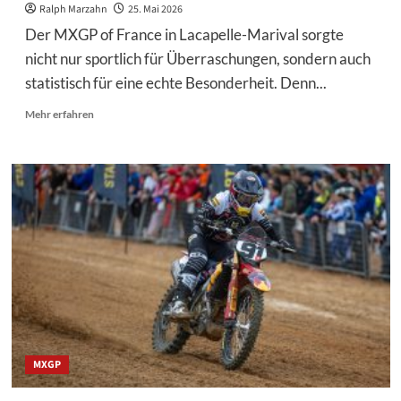
Ralph Marzahn
25. Mai 2026
Der MXGP of France in Lacapelle-Marival sorgte
nicht nur sportlich für Überraschungen, sondern auch
statistisch für eine echte Besonderheit. Denn...
Mehr
Mehr erfahren
Informationen
über
MXGP
of
France:
Ein
MX2-
Podium,
das
es
seit
Jahren
nicht
gab
MXGP