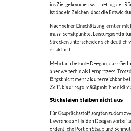
ins Ziel gekommen war, betrug der R
ist das ein Zeichen, dass die Entwicklun
Nach seiner Einschätzung lernt er mi
muss. Schaltpunkte, Leistungsentfalt
Strecken unterscheiden sich deutlich
er aktuell.
Mehrfach betonte Deegan, dass Geduld
aber weiterhin als Lernprozess. Trotz
längst nicht mehr als unerreichbar bet
Zeit“, bis er regelmäßig mit ihnen käm
Sticheleien bleiben nicht aus
Für Gesprächsstoff sorgten zudem zwe
Lawrence an Haiden Deegan vorbei und
ordentliche Portion Staub und Schmut