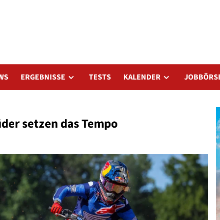
WS
ERGEBNISSE
TESTS
KALENDER
JOBBÖRS
üder setzen das Tempo