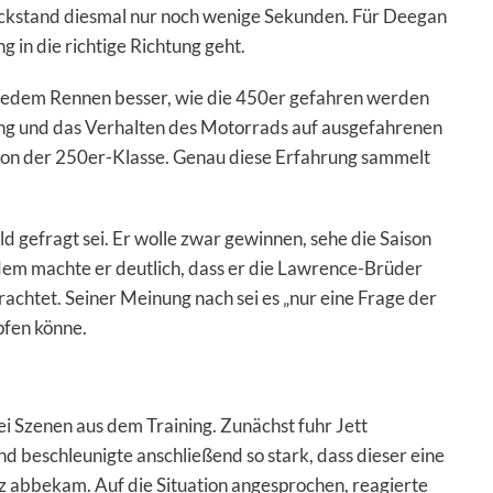
ückstand diesmal nur noch wenige Sekunden. Für Deegan
g in die richtige Richtung geht.
t jedem Rennen besser, wie die 450er gefahren werden
ung und das Verhalten des Motorrads auf ausgefahrenen
 von der 250er-Klasse. Genau diese Erfahrung sammelt
 gefragt sei. Er wolle zwar gewinnen, sehe die Saison
dem machte er deutlich, dass er die Lawrence-Brüder
rachtet. Seiner Meinung nach sei es „nur eine Frage der
pfen könne.
i Szenen aus dem Training. Zunächst fuhr Jett
 beschleunigte anschließend so stark, dass dieser eine
z abbekam. Auf die Situation angesprochen, reagierte