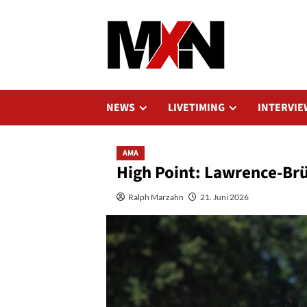
Zum
Inhalt
springen
NEWS
LIVETIMING
INTERVIE
AMA
High Point: Lawrence-Br
Ralph Marzahn
21. Juni 2026