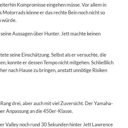
iterhin Kompromisse eingehen müsse. Vor allem in
es Motorrads könne er das rechte Bein noch nicht so
n würde.
eine Aussagen über Hunter. Jett machte keinen
autete seine Einschätzung. Selbst als er versuchte, die
ren, konnte er dessen Tempo nicht mitgehen. Schließlich
icher nach Hause zu bringen, anstatt unnötige Risiken
Rang drei, aber auch mit viel Zuversicht. Der Yamaha-
einer Anpassung an die 450er-Klasse.
r Valley noch rund 30 Sekunden hinter Jett Lawrence