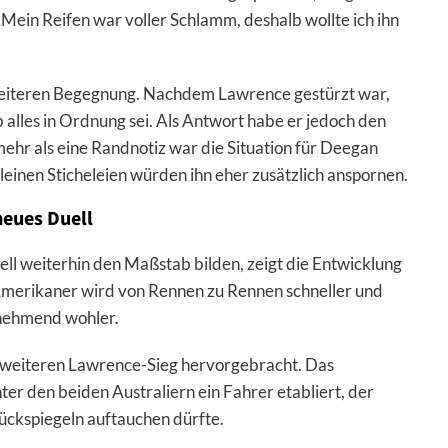
ein Reifen war voller Schlamm, deshalb wollte ich ihn
weiteren Begegnung. Nachdem Lawrence gestürzt war,
 alles in Ordnung sei. Als Antwort habe er jedoch den
ehr als eine Randnotiz war die Situation für Deegan
 kleinen Sticheleien würden ihn eher zusätzlich anspornen.
eues Duell
l weiterhin den Maßstab bilden, zeigt die Entwicklung
Amerikaner wird von Rennen zu Rennen schneller und
unehmend wohler.
en weiteren Lawrence-Sieg hervorgebracht. Das
er den beiden Australiern ein Fahrer etabliert, der
Rückspiegeln auftauchen dürfte.