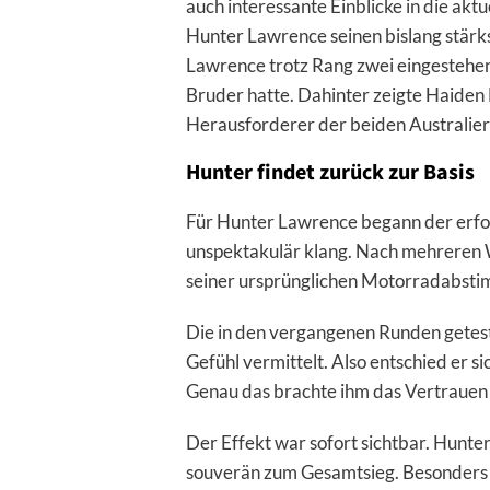
auch interessante Einblicke in die ak
Hunter Lawrence seinen bislang stärks
Lawrence trotz Rang zwei eingestehen,
Bruder hatte. Dahinter zeigte Haiden 
Herausforderer der beiden Australier
Hunter findet zurück zur Basis
Für Hunter Lawrence begann der erfol
unspektakulär klang. Nach mehreren W
seiner ursprünglichen Motorradabsti
Die in den vergangenen Runden getes
Gefühl vermittelt. Also entschied er 
Genau das brachte ihm das Vertrauen z
Der Effekt war sofort sichtbar. Hunter
souverän zum Gesamtsieg. Besonders 