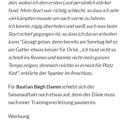
den, wobei ich den ersten Lauf persönlich stärker
fand. Mein Start war richtig schlecht, so dass ich sehr
viel kämpfen musste um nach vorne zu fahren.
Ich
konnte zügig überholen und weiß auch was beim
Start schief gegangen ist, so
dass ich daran arbeiten
kann.“
Gesagt getan, denn bereits am Sonntag lief es
am Gatter etwas besser für Oriol.
„Ich fand nicht so
schnell ins Rennen und
konnte nicht mein ganzes
Tempo zeigen, dennoch reichte es erneut für Platz
fünf“
, erklärte der Spanier im Anschluss.
Für
Bastian Bøgh Damm
schiebt sich der
Saisonauftakt noch etwas auf, denn der Däne muss
nach einer Trainingsverletzung pausieren.
Werbung