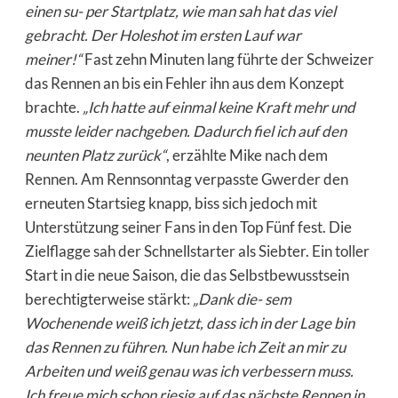
einen su- per Startplatz, wie man sah hat das viel
gebracht. Der Holeshot im ersten Lauf war
meiner!“
Fast zehn Minuten lang führte der Schweizer
das Rennen an bis ein Fehler ihn aus dem Konzept
brachte.
„Ich hatte auf einmal keine Kraft mehr und
musste leider nachgeben. Dadurch fiel ich auf den
neunten Platz zurück“
, erzählte Mike nach dem
Rennen. Am Rennsonntag verpasste Gwerder den
erneuten Startsieg knapp, biss sich jedoch mit
Unterstützung seiner Fans in den Top Fünf fest. Die
Zielflagge sah der Schnellstarter als Siebter. Ein toller
Start in die neue Saison, die das Selbstbewusstsein
berechtigterweise stärkt:
„Dank die- sem
Wochenende weiß ich jetzt, dass ich in der Lage bin
das Rennen zu führen. Nun habe ich Zeit an mir zu
Arbeiten und weiß genau was ich verbessern muss.
Ich freue mich schon riesig auf das nächste Rennen in