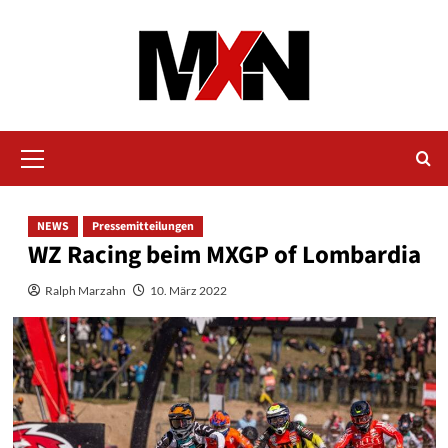
Zum
Inhalt
springen
Primäres
Menü
NEWS
Pressemitteilungen
WZ Racing beim MXGP of Lombardia
Ralph Marzahn
10. März 2022