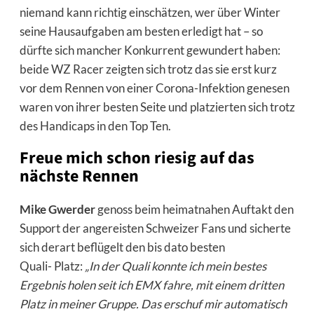
niemand kann richtig einschätzen, wer über Winter
seine Hausaufgaben am besten erledigt hat – so
dürfte sich mancher Konkurrent gewundert haben:
beide WZ Racer zeigten sich trotz das sie erst kurz
vor dem Rennen von einer Corona-Infektion genesen
waren von ihrer besten Seite und platzierten sich trotz
des Handicaps in den Top Ten.
Freue mich schon riesig auf das
nächste Rennen
Mike Gwerder
genoss beim heimatnahen Auftakt den
Support der angereisten Schweizer Fans und sicherte
sich derart beflügelt den bis dato besten
Quali- Platz:
„In der Quali konnte ich mein bestes
Ergebnis holen seit ich EMX fahre, mit einem dritten
Platz in meiner Gruppe. Das erschuf mir automatisch