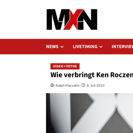
Zum
Inhalt
springen
NEWS
LIVETIMING
INTERVIE
VIDEO + FOTOS
Wie verbringt Ken Roczen
Ralph Marzahn
6. Juli 2023