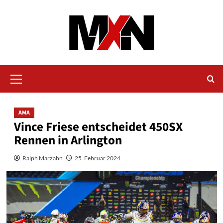
Zum
Inhalt
springen
Primäres
Menü
AMA
Vince Friese entscheidet 450SX
Rennen in Arlington
Ralph Marzahn
25. Februar 2024