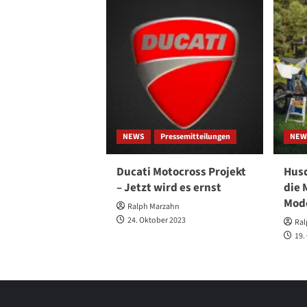
NEWS
Pressemitteilungen
NEW
Ducati Motocross Projekt
Husq
– Jetzt wird es ernst
die 
Mode
Ralph Marzahn
24. Oktober 2023
Ral
19.