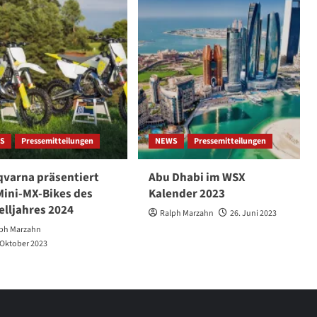
S
Pressemitteilungen
NEWS
Pressemitteilungen
varna präsentiert
Abu Dhabi im WSX
Mini-MX-Bikes des
Kalender 2023
lljahres 2024
Ralph Marzahn
26. Juni 2023
ph Marzahn
 Oktober 2023