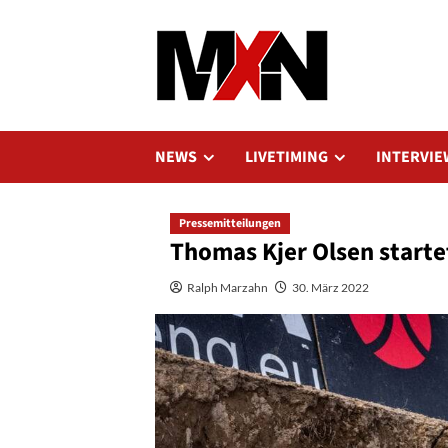
Zum
Inhalt
springen
NEWS
LIVETIMING
INTERVIE
Pressemitteilungen
Thomas Kjer Olsen starte
Ralph Marzahn
30. März 2022