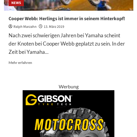
NEWS
Cooper Webb: Herlings ist immer in seinem Hinterkopf!
Ralph Marzahn
13. März 2019
Nach zwei schwierigen Jahren bei Yamaha scheint
der Knoten bei Cooper Webb geplatzt zu sein. In der
Zeit bei Yamaha...
Mehr
Mehr erfahren
Informationen
über
Cooper
Webb:
Werbung
Herlings
ist
immer
in
seinem
Hinterkopf!