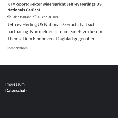
KTM-Sportdirektor widerspricht Jeffrey Herlings US
Nationals Gerücht
Ralph Marzahn
1. Februar 2019
Jeffrey Herling US Nationals Gerücht hält sich
hartnäckig. Nun meldet sich Joël Smets zu diesem
Thema. Dem Eindhovens Dagblad gegenüber...
Mehr
Mehr erfahren
Informationen
über
KTM-
Sportdirektor
widerspricht
Jeffrey
Herlings
Impressum
US
Datenschutz
Nationals
Gerücht