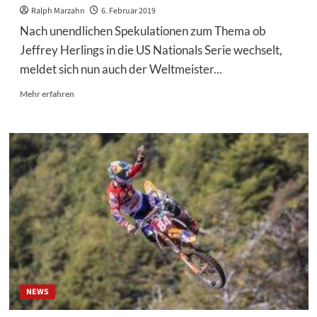
Ralph Marzahn
6. Februar 2019
Nach unendlichen Spekulationen zum Thema ob
Jeffrey Herlings in die US Nationals Serie wechselt,
meldet sich nun auch der Weltmeister...
Mehr
Mehr erfahren
Informationen
über
Jeffrey
Herlings:
„Ich
werde
Argentinien
sowieso
verpassen“
NEWS