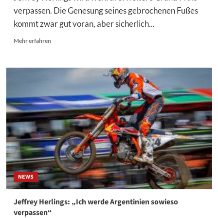
verpassen. Die Genesung seines gebrochenen Fußes
kommt zwar gut voran, aber sicherlich...
Mehr
Mehr erfahren
Informationen
über
Jeffrey
Herlings:
Amerika
ist
in
der
Tat
eine
Option
NEWS
Jeffrey Herlings: „Ich werde Argentinien sowieso
verpassen“