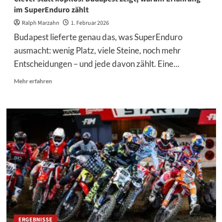
im SuperEnduro zählt
Ralph Marzahn
1. Februar 2026
Budapest lieferte genau das, was SuperEnduro
ausmacht: wenig Platz, viele Steine, noch mehr
Entscheidungen – und jede davon zählt. Eine...
Mehr
Mehr erfahren
Informationen
über
Clever
statt
kopflos:
Budapest
zeigt,
warum
Erfahrung
im
SuperEnduro
zählt
ERGEBNISSE