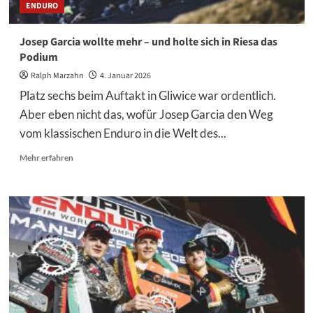
ENDURO
Josep Garcia wollte mehr – und holte sich in Riesa das
Podium
Ralph Marzahn
4. Januar 2026
Platz sechs beim Auftakt in Gliwice war ordentlich.
Aber eben nicht das, wofür Josep Garcia den Weg
vom klassischen Enduro in die Welt des...
Mehr
Mehr erfahren
Informationen
über
Josep
Garcia
wollte
mehr
–
und
holte
sich
in