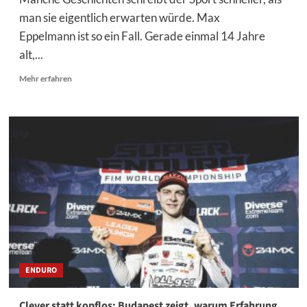
man sie eigentlich erwarten würde. Max
Eppelmann ist so ein Fall. Gerade einmal 14 Jahre
alt,...
Mehr
Mehr erfahren
Informationen
über
Max
Eppelmann
fährt
erstes
SuperEnduro-
WM-
Podium
ein
ENDURO
Clever statt kopflos: Budapest zeigt, warum Erfahrung