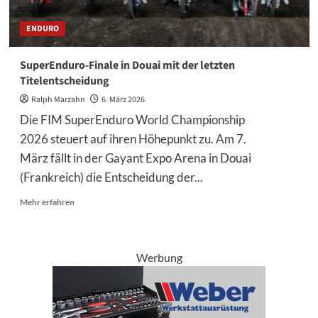
ENDURO
SuperEnduro-Finale in Douai mit der letzten
Titelentscheidung
Ralph Marzahn
6. März 2026
Die FIM SuperEnduro World Championship
2026 steuert auf ihren Höhepunkt zu. Am 7.
März fällt in der Gayant Expo Arena in Douai
(Frankreich) die Entscheidung der...
Mehr
Mehr erfahren
Informationen
über
SuperEnduro-
Finale
Werbung
in
Douai
mit
der