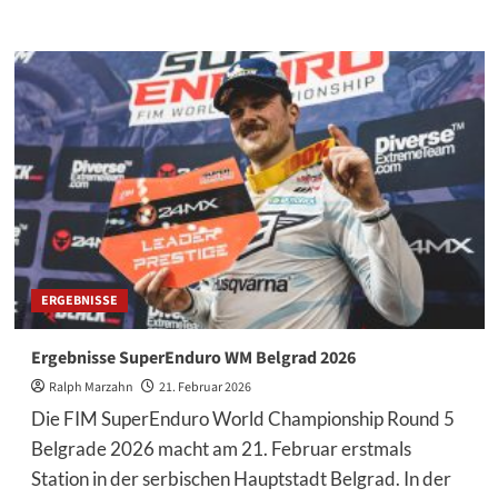
Informationen
über
Billy
Bolt
–
perfekter
Abend
bei
SuperEnduro-
Premiere
in
Serbien
ERGEBNISSE
Ergebnisse SuperEnduro WM Belgrad 2026
Ralph Marzahn
21. Februar 2026
Die FIM SuperEnduro World Championship Round 5
Belgrade 2026 macht am 21. Februar erstmals
Station in der serbischen Hauptstadt Belgrad. In der