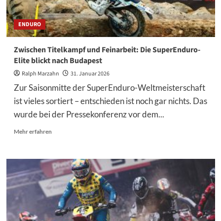
ENDURO
Zwischen Titelkampf und Feinarbeit: Die SuperEnduro-
Elite blickt nach Budapest
Ralph Marzahn
31. Januar 2026
Zur Saisonmitte der SuperEnduro-Weltmeisterschaft
ist vieles sortiert – entschieden ist noch gar nichts. Das
wurde bei der Pressekonferenz vor dem...
Mehr
Mehr erfahren
Informationen
über
Zwischen
Titelkampf
und
Feinarbeit:
Die
SuperEnduro-
Elite