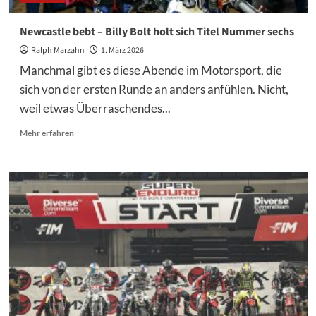
Newcastle bebt – Billy Bolt holt sich Titel Nummer sechs
Ralph Marzahn
1. März 2026
Manchmal gibt es diese Abende im Motorsport, die
sich von der ersten Runde an anders anfühlen. Nicht,
weil etwas Überraschendes...
Mehr
Mehr erfahren
Informationen
über
Newcastle
bebt
–
Billy
Bolt
holt
sich
Titel
Nummer
sechs