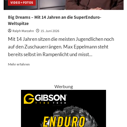
VIDEO + FOTOS
Big Dreams – Mit 14 Jahren an die SuperEnduro-
Weltspitze
Ralph Marzahn
15. Juni 2026
Mit 14 Jahren sitzen die meisten Jugendlichen noch
auf den Zuschauerrängen. Max Eppelmann steht
bereits selbst im Rampenlicht und misst...
Mehr
Mehr erfahren
Informationen
über
Big
Dreams
Werbung
–
Mit
14
Jahren
an
die
SuperEnduro-