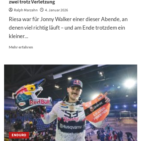
zwei trotz Verletzung
Ralph Marzahn
4. Januar 2026
Riesa war für Jonny Walker einer dieser Abende, an
denen viel richtig läuft – und am Ende trotzdem ein
kleiner...
Mehr
Mehr erfahren
Informationen
über
Jonny
Walker
sammelt
wichtige
Punkte
in
Riesa
–
Rang
zwei
trotz
Verletzung
ENDURO