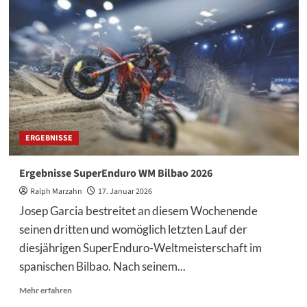
in
Bilbao:
Emotionen,
Comebacks
und
ein
Favorit
ohne
Nachsicht
ERGEBNISSE
Ergebnisse SuperEnduro WM Bilbao 2026
Ralph Marzahn
17. Januar 2026
Josep Garcia bestreitet an diesem Wochenende
seinen dritten und womöglich letzten Lauf der
diesjährigen SuperEnduro-Weltmeisterschaft im
spanischen Bilbao. Nach seinem...
Mehr
Mehr erfahren
Informationen