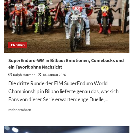
noch
nicht
gewonnene
Vorteil
ENDURO
SuperEnduro-WM in Bilbao: Emotionen, Comebacks und
ein Favorit ohne Nachsicht
Ralph Marzahn
18. Januar 2026
Die dritte Runde der FIM SuperEnduro World
Championship in Bilbao lieferte genau das, was sich
Fans von dieser Serie erwarten: enge Duelle,...
Mehr
Mehr erfahren
Informationen
über
SuperEnduro-
WM