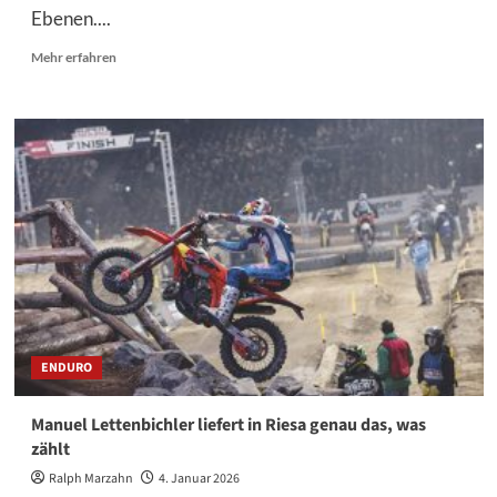
Ebenen....
Mehr
Mehr erfahren
Informationen
über
SuperEnduro-
WM
in
Bilbao:
Heimspiel,
Ambitionen
und
ein
Feld
auf
Augenhöhe
ENDURO
Manuel Lettenbichler liefert in Riesa genau das, was
zählt
Ralph Marzahn
4. Januar 2026