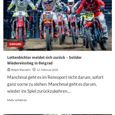
Titelkurs
in
der
SuperEnduro-
WM
ENDURO
Lettenbichler meldet sich zurück – Solider
Wiedereinstieg in Belgrad
Ralph Marzahn
22. Februar 2026
Manchmal geht es im Rennsport nicht darum, sofort
ganz vorne zu stehen. Manchmal geht es darum,
wieder ins Spiel zurückzukehren....
Mehr
Mehr erfahren
Informationen
über
Lettenbichler