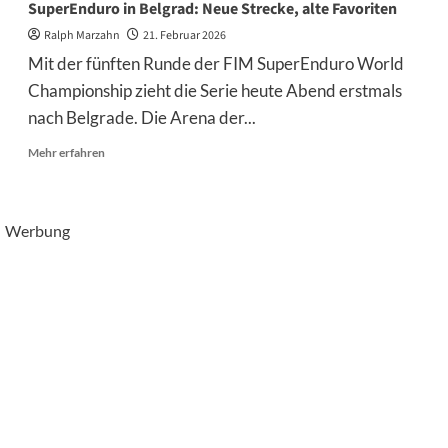
SuperEnduro in Belgrad: Neue Strecke, alte Favoriten
Ralph Marzahn
21. Februar 2026
Mit der fünften Runde der FIM SuperEnduro World
Championship zieht die Serie heute Abend erstmals
nach Belgrade. Die Arena der...
Mehr
Mehr erfahren
Informationen
über
SuperEnduro
in
Werbung
Belgrad:
Neue
Strecke,
alte
Favoriten