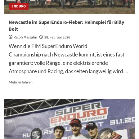
ENDURO
Newcastle im SuperEnduro-Fieber: Heimspiel für Billy
Bolt
Ralph Marzahn
28. Februar 2026
Wenn die FIM SuperEnduro World
Championship nach Newcastle kommt, ist eines fast
garantiert: volle Ränge, eine elektrisierende
Atmosphäre und Racing, das selten langweilig wird....
Mehr
Mehr erfahren
Informationen
über
Newcastle
im
SuperEnduro-
Fieber:
Heimspiel
für
Billy