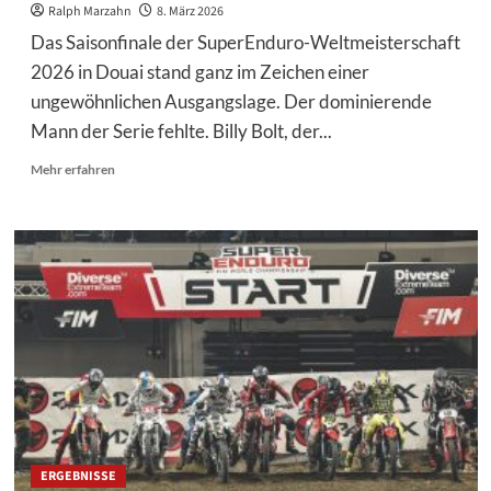
Ralph Marzahn
8. März 2026
Das Saisonfinale der SuperEnduro-Weltmeisterschaft
2026 in Douai stand ganz im Zeichen einer
ungewöhnlichen Ausgangslage. Der dominierende
Mann der Serie fehlte. Billy Bolt, der...
Mehr
Mehr erfahren
Informationen
über
SuperEnduro-
Finale
ohne
Billy
Bolt
–
Mitch
Brightmore
nutzt
die
Chance
ERGEBNISSE