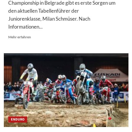
Championship in Belgrade gibt es erste Sorgen um
den aktuellen Tabellenführer der
Juniorenklasse, Milan Schmüser. Nach
Informationen...
Mehr
Mehr erfahren
Informationen
über
Sorge
um
Junior-
WM-
Leader:
Milan
Schmüser
verletzt?
ENDURO