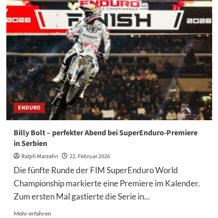
meldet
sich
zurück
–
Solider
Wiedereinstieg
in
Belgrad
ENDURO
Billy Bolt – perfekter Abend bei SuperEnduro-Premiere
in Serbien
Ralph Marzahn
22. Februar 2026
Die fünfte Runde der FIM SuperEnduro World
Championship markierte eine Premiere im Kalender.
Zum ersten Mal gastierte die Serie in...
Mehr
Mehr erfahren