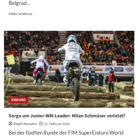
Belgrad...
Mehr
Mehr erfahren
Informationen
über
Ergebnisse
SuperEnduro
WM
Belgrad
2026
ENDURO
Sorge um Junior-WM-Leader: Milan Schmüser verletzt?
Ralph Marzahn
21. Februar 2026
Bei der fünften Runde der FIM SuperEnduro World