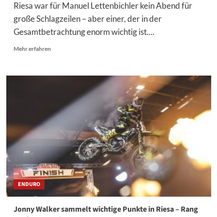
Riesa war für Manuel Lettenbichler kein Abend für
große Schlagzeilen – aber einer, der in der
Gesamtbetrachtung enorm wichtig ist....
Mehr
Mehr erfahren
Informationen
über
Manuel
Lettenbichler
liefert
in
Riesa
genau
das,
was
zählt
ENDURO
Jonny Walker sammelt wichtige Punkte in Riesa – Rang