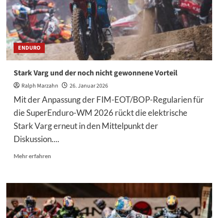
blickt
nach
Budapest
ENDURO
Stark Varg und der noch nicht gewonnene Vorteil
Ralph Marzahn
26. Januar 2026
Mit der Anpassung der FIM-EOT/BOP-Regularien für
die SuperEnduro-WM 2026 rückt die elektrische
Stark Varg erneut in den Mittelpunkt der
Diskussion....
Mehr
Mehr erfahren
Informationen
über
Stark
Varg
und
der