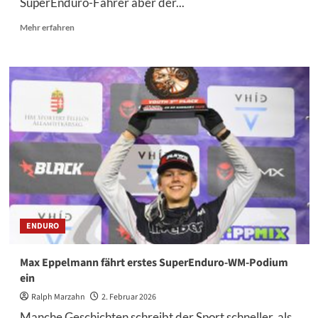
SuperEnduro-Fahrer aber der...
Mehr
Mehr erfahren
Informationen
über
Toby
Martyn:
Zwischen
Euphorie
und
Lehrgeld
ENDURO
Max Eppelmann fährt erstes SuperEnduro-WM-Podium
ein
Ralph Marzahn
2. Februar 2026
Manche Geschichten schreibt der Sport schneller, als