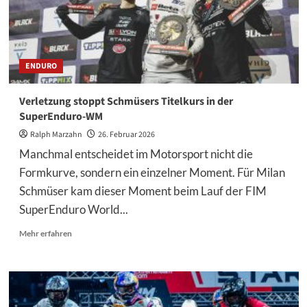
Bolt
ENDURO
Verletzung stoppt Schmüsers Titelkurs in der
SuperEnduro-WM
Ralph Marzahn
26. Februar 2026
Manchmal entscheidet im Motorsport nicht die
Formkurve, sondern ein einzelner Moment. Für Milan
Schmüser kam dieser Moment beim Lauf der FIM
SuperEnduro World...
Mehr
Mehr erfahren
Informationen
über
Verletzung
stoppt
Schmüsers