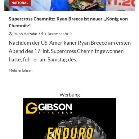
NATIONAL
Supercross Chemnitz: Ryan Breece ist neuer „König von
Chemnitz“
Ralph Marzahn
1. Dezember 2019
Nachdem der US-Amerikaner Ryan Breece am ersten
Abend des 17. Int. Supercross Chemnitz gewonnen
hatte, fuhr er am Samstag des...
Mehr
Mehr erfahren
Informationen
über
Supercross
Chemnitz:
Werbung
Ryan
Breece
ist
neuer
„König
von
Chemnitz“