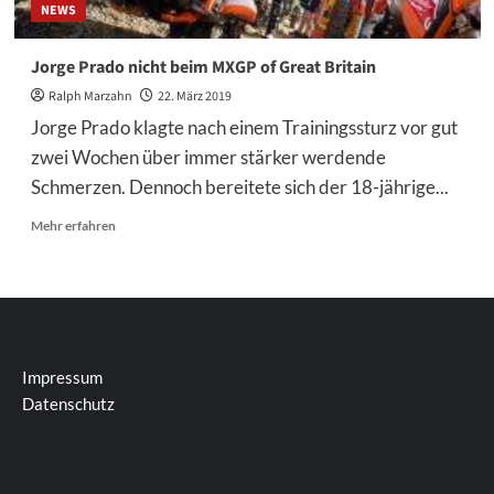
NEWS
Jorge Prado nicht beim MXGP of Great Britain
Ralph Marzahn
22. März 2019
Jorge Prado klagte nach einem Trainingssturz vor gut
zwei Wochen über immer stärker werdende
Schmerzen. Dennoch bereitete sich der 18-jährige...
Mehr
Mehr erfahren
Informationen
über
Jorge
Prado
nicht
beim
MXGP
Impressum
of
Datenschutz
Great
Britain