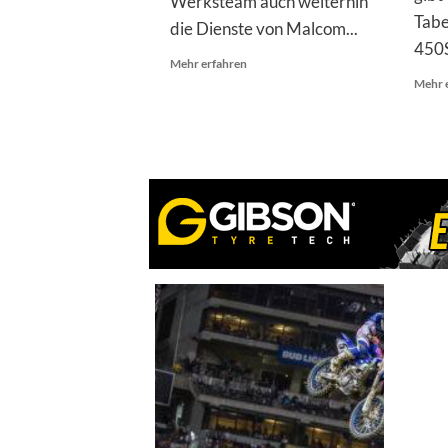
Werksteam auch weiterhin
Tabe
die Dienste von Malcom...
450S
Mehr
Mehr erfahren
Informationen
Mehr 
über
Husqvarna
hält
an
Stewart
fest
und
verlängert
Vertrag