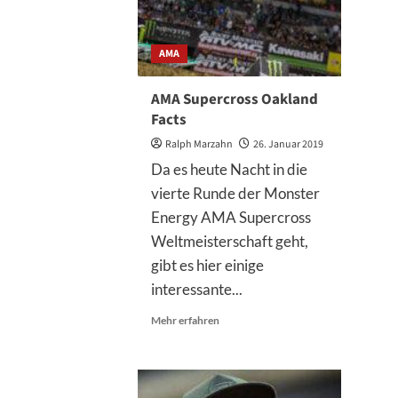
AMA
AMA Supercross Oakland
Facts
Ralph Marzahn
26. Januar 2019
Da es heute Nacht in die
vierte Runde der Monster
Energy AMA Supercross
Weltmeisterschaft geht,
gibt es hier einige
interessante...
Mehr
Mehr erfahren
Informationen
über
AMA
Supercross