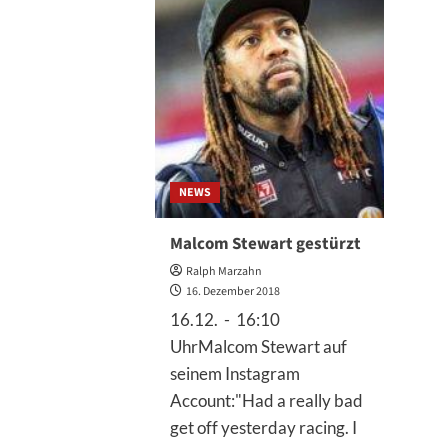
Oakland
Facts
NEWS
Malcom Stewart gestürzt
Ralph Marzahn
16. Dezember 2018
16.12. - 16:10
UhrMalcom Stewart auf
seinem Instagram
Account:"Had a really bad
get off yesterday racing. I