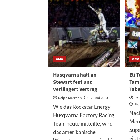
Husqvarna
Factory
Racing
in
der
Krise?
AMA
AMA
Husqvarna hält an
Eli 
Stewart fest und
Tam
verlängert Vertrag
Tabe
Ralph Marzahn
12. Mai 2023
Ral
16.
Wie das Rockstar Energy
Nach
Husqvarna Factory Racing
Mon
Team heute mitteilte, wird
Supe
das amerikanische
gibt