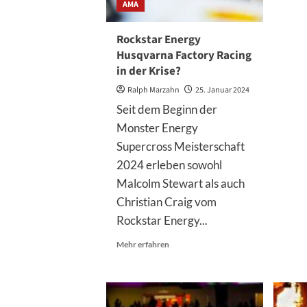
AMA
Rockstar Energy
Husqvarna Factory Racing
in der Krise?
Ralph Marzahn
25. Januar 2024
Seit dem Beginn der
Monster Energy
Supercross Meisterschaft
2024 erleben sowohl
Malcolm Stewart als auch
Christian Craig vom
Rockstar Energy...
Mehr
Mehr erfahren
Informationen
über
Rockstar
Energy