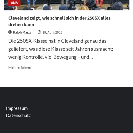
AMA
Cleveland zeigt, wie schnell sich in der 250SX alles
drehen kann
Ralph Marzahn
19. April 2026
Die 250SX-Klasse hat in Cleveland genau das
geliefert, was diese Klasse seit Jahren ausmacht:
wenig Kontrolle, viel Bewegung – und...
Mehr
Mehr erfahren
Informationen
über
Cleveland
zeigt,
wie
schnell
sich
Impressum
in
Datenschutz
der
250SX
alles