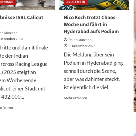
EBNISSE
ALLGEMEIN
bnisse ISRL Calicut
Nico Koch trotzt Chaos-
5
Woche und fährt in
Hyderabad aufs Podium
ph Marzahn
 Dezember 2025
Ralph Marzahn
9. Dezember 2025
dritte und damit finale
Die Meldung über sein
e der Indian
Podium in Hyderabad ging
rcross Racing League
schnell durch die Szene,
L) 2025 steigt an
aber was dahinter steckt,
sem Wochenende
ist eigentlich die viel...
licut, einer Stadt mit
 432.000...
Mehr
Mehr erfahren
Informationen
Mehr
erfahren
über
Informationen
Nico
über
Koch
Ergebnisse
trotzt
ISRL
Chaos-
Calicut