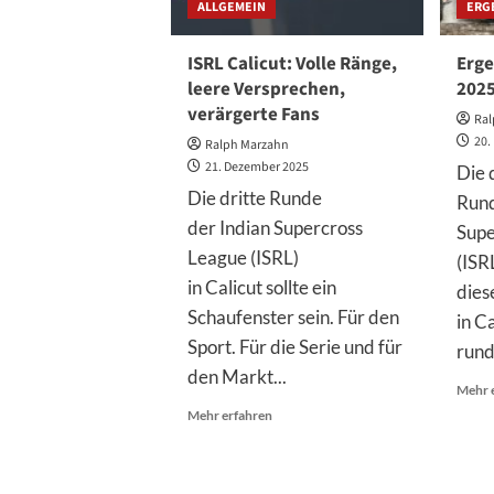
ALLGEMEIN
ERG
ISRL Calicut: Volle Ränge,
Erge
leere Versprechen,
202
verärgerte Fans
Ral
20.
Ralph Marzahn
21. Dezember 2025
Die 
Die dritte Runde
Rund
der Indian Supercross
Supe
League (ISRL)
(ISR
in Calicut sollte ein
die
Schaufenster sein. Für den
in Ca
Sport. Für die Serie und für
rund
den Markt...
Mehr 
Mehr
Mehr erfahren
Informationen
über
ISRL