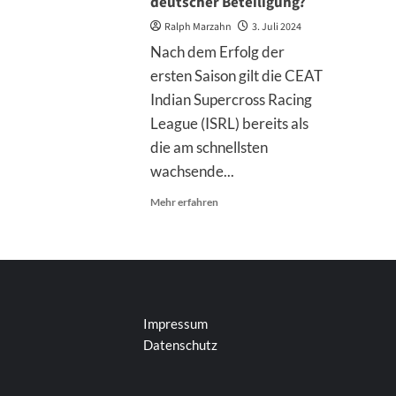
deutscher Beteiligung?
Ralph Marzahn
3. Juli 2024
Nach dem Erfolg der
ersten Saison gilt die CEAT
Indian Supercross Racing
League (ISRL) bereits als
die am schnellsten
wachsende...
Mehr
Mehr erfahren
Informationen
über
Indian
Supercross
League
2025:
Wieder
Impressum
mit
Datenschutz
deutscher
Beteiligung?