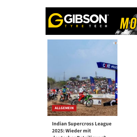
Calicut:
Volle
Ränge,
leere
Versprechen,
verärgerte
Fans
ALLGEMEIN
Indian Supercross League
2025: Wieder mit