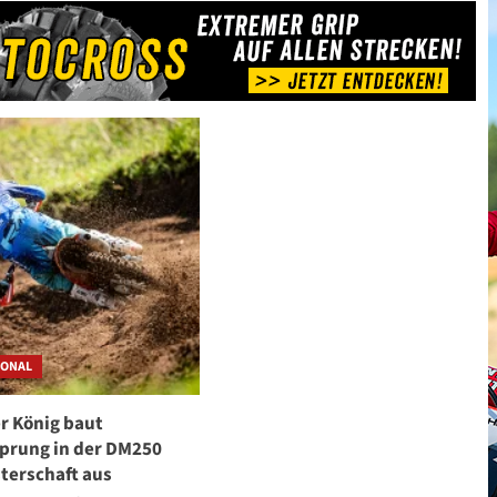
Juli
und
2023
Titeltraum
beendet?
IONAL
r König baut
prung in der DM250
terschaft aus