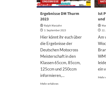
ERGEBNISSE
NAT
Ergebnisse DM Thurm
Ist 
2023
und 
Ralph Marzahn
Mar
3. September 2023
22.
Hier könnt ihr euch über
Am 
die Ergebnisse der
Woch
Deutschen Motocross
Bran
Meisterschaft in den
WM i
Klassen 65ccm, 85ccm,
leid
125ccm und 250ccm
ein v
informieren,...
Mehr 
Mehr
Mehr erfahren
Informationen
über
Ergebnisse
DM
Thurm