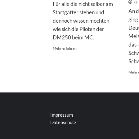
Ral
Für alle die nicht selber am
An 
Startgatter stehen und
ging 
dennoch wissen möchten
Deut
wie sich die Piloten der
Meis
DM250 beim MC...
das 
Mehr
Mehr erfahren
Schw
Informationen
über
Schw
Ergebnisse
DM250
Mehr 
MC
Vellahn
Impressum
Datenschutz