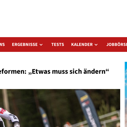
WS
ERGEBNISSE
TESTS
KALENDER
JOBBÖRS
eformen: „Etwas muss sich ändern“