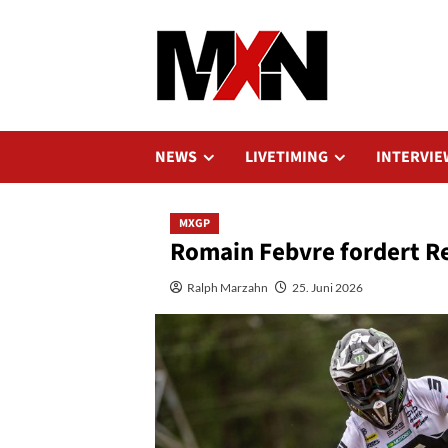
Zum
Inhalt
springen
NEWS
LIVETIMING
INTERVIE
MXGP
Romain Febvre fordert R
Ralph Marzahn
25. Juni 2026