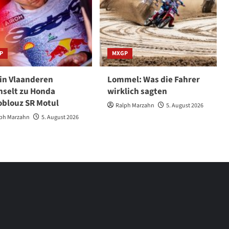
P
MXGP
in Vlaanderen
Lommel: Was die Fahrer
selt zu Honda
wirklich sagten
blouz SR Motul
Ralph Marzahn
5. August 2026
ph Marzahn
5. August 2026