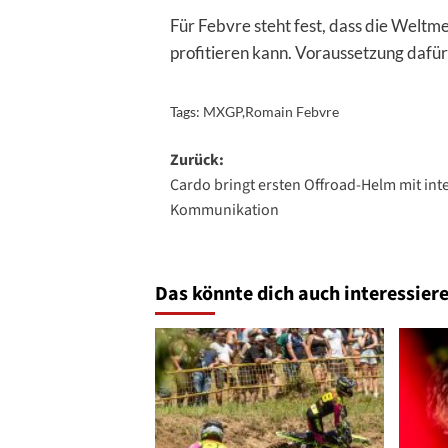
Für Febvre steht fest, dass die Weltm
profitieren kann. Voraussetzung dafür
Tags:
MXGP
,
Romain Febvre
Beitragsnavigation
Zurück:
Cardo bringt ersten Offroad-Helm mit inte
Kommunikation
Das könnte dich auch interessiere