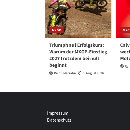
MXGP
MXG
Triumph auf Erfolgskurs:
Calv
Warum der MXGP-Einstieg
wech
2027 trotzdem bei null
Moto
beginnt
Ral
Ralph Marzahn
6. August 2026
Impressum
Datenschutz