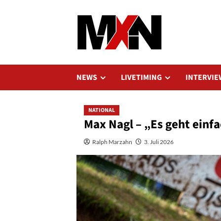
Zum
Inhalt
springen
NEWS
LIVETIMING
INTERVIE
NATIONAL
Max Nagl – „Es geht einf
Ralph Marzahn
3. Juli 2026