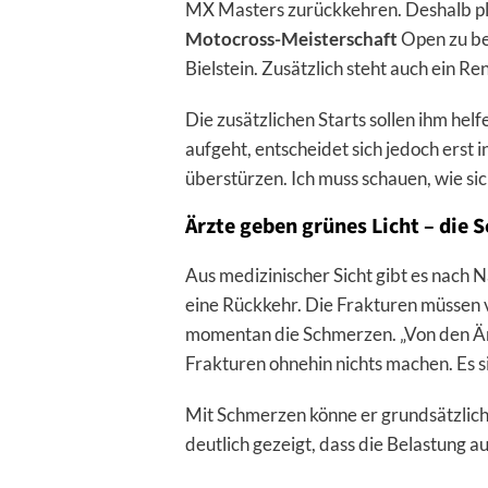
MX Masters zurückkehren. Deshalb pla
Motocross-Meisterschaft
Open zu bes
Bielstein. Zusätzlich steht auch ein Re
Die zusätzlichen Starts sollen ihm hel
aufgeht, entscheidet sich jedoch erst
überstürzen. Ich muss schauen, wie sich
Ärzte geben grünes Licht – die 
Aus medizinischer Sicht gibt es nach
eine Rückkehr. Die Frakturen müssen v
momentan die Schmerzen. „Von den Ärz
Frakturen ohnehin nichts machen. Es s
Mit Schmerzen könne er grundsätzlich
deutlich gezeigt, dass die Belastung a