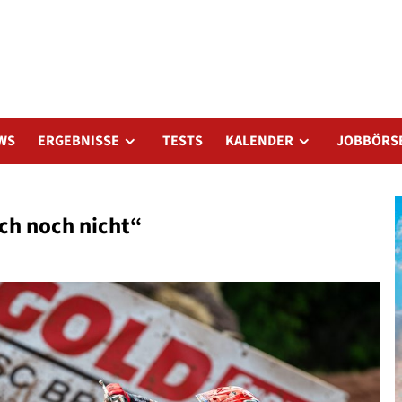
WS
ERGEBNISSE
TESTS
KALENDER
JOBBÖRS
ach noch nicht“