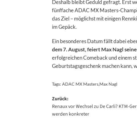
Deshalb bleibt Geduld gefragt. Erst w
fünffache ADAC MX Masters-Champion 
das Ziel – möglichst mit einigen Renn
im Gepäck.
Ein besonderes Datum fällt dabei ebe
dem 7. August, feiert Max Nagl seine
erfolgreichen Comeback und einem sta
Geburtstagsgeschenk machen kann, wir
Tags:
ADAC MX Masters
,
Max Nagl
Beitragsnavigation
Zurück:
Renaux vor Wechsel zu De Carli? KTM-Ge
werden konkreter