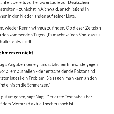
nt er, bereits vorher zwei Läufe zur
Deutschen
treiten – zunächst in Aichwald, anschließend in
nnen in den Niederlanden auf seiner Liste.
fen, wieder Rennrhythmus zu finden. Ob dieser Zeitplan
 in den kommenden Tagen. „Es macht keinen Sinn, das zu
 alles entwickelt.“
Schmerzen nicht
 Nagls Angaben keine grundsätzlichen Einwände gegen
or allem ausheilen – der entscheidende Faktor sind
ten ist es kein Problem. Sie sagen, man kann an den
ind einfach die Schmerzen.“
 gut umgehen, sagt Nagl. Der erste Test habe aber
uf dem Motorrad aktuell noch zu hoch ist.