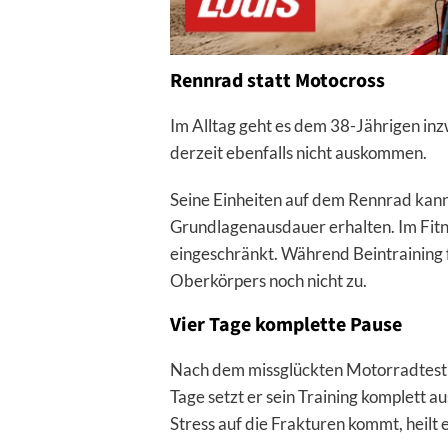
Rennrad statt Motocross
Im Alltag geht es dem 38-Jährigen inz
derzeit ebenfalls nicht auskommen.
Seine Einheiten auf dem Rennrad kann
Grundlagenausdauer erhalten. Im Fitn
eingeschränkt. Während Beintraining f
Oberkörpers noch nicht zu.
Vier Tage komplette Pause
Nach dem missglückten Motorradtest
Tage setzt er sein Training komplett a
Stress auf die Frakturen kommt, heilt e