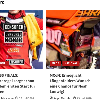
n:
IONAL
MXGP
NATIONAL
S FINALS:
MXoN: Ermöglicht
eregel sorgt schon
Längenfelders Wunsch
dem ersten Start für
eine Chance für Noah
gen
Ludwig?
ph Marzahn
27. Juli 2026
Ralph Marzahn
25. Juli 2026