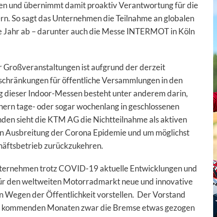
 und übernimmt damit proaktiv Verantwortung für die
rn. So sagt das Unternehmen die Teilnahme an globalen
e Jahr ab – darunter auch die Messe INTERMOT in Köln
 Großveranstaltungen ist aufgrund der derzeit
schränkungen für öffentliche Versammlungen in den
g dieser Indoor-Messen besteht unter anderem darin,
ern tage- oder sogar wochenlang in geschlossenen
en sieht die KTM AG die Nichtteilnahme als aktiven
en Ausbreitung der Corona Epidemie und um möglichst
häftsbetrieb zurückzukehren.
nternehmen trotz COVID-19 aktuelle Entwicklungen und
für den weltweiten Motorradmarkt neue und innovative
n Wegen der Öffentlichkeit vorstellen. Der Vorstand
en kommenden Monaten zwar die Bremse etwas gezogen