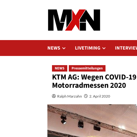
Zum
Inhalt
springen
NEWS
LIVETIMING
INTERVIE
NEWS
Pressemitteilungen
KTM AG: Wegen COVID-19 
Motorradmessen 2020
Ralph Marzahn
2. April 2020