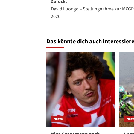
Beitragsnavigation
Zurück:
David Luongo – Stellungnahme zur MXGP
2020
Das könnte dich auch interessiere
NEWS
NEW