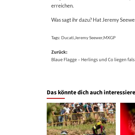
erreichen.
Was sagt ihr dazu? Hat Jeremy Seewer 
Tags:
Ducati
,
Jeremy Seewer
,
MXGP
Beitragsnavigation
Zurück:
Blaue Flagge – Herlings und Co liegen fals
Das könnte dich auch interessiere