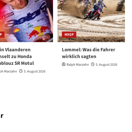
P
MXGP
in Vlaanderen
Lommel: Was die Fahrer
selt zu Honda
wirklich sagten
blouz SR Motul
Ralph Marzahn
5. August 2026
ph Marzahn
5. August 2026
r