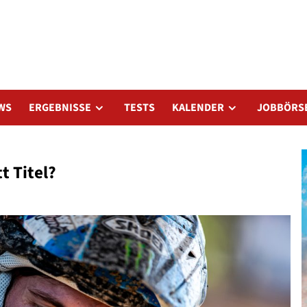
WS
ERGEBNISSE
TESTS
KALENDER
JOBBÖRS
t Titel?