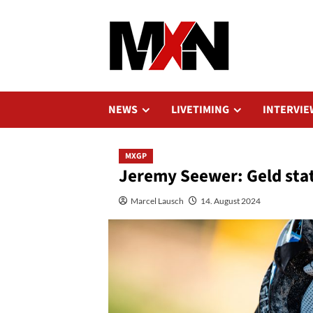
Zum
Inhalt
springen
NEWS
LIVETIMING
INTERVIE
MXGP
Jeremy Seewer: Geld stat
Marcel Lausch
14. August 2024