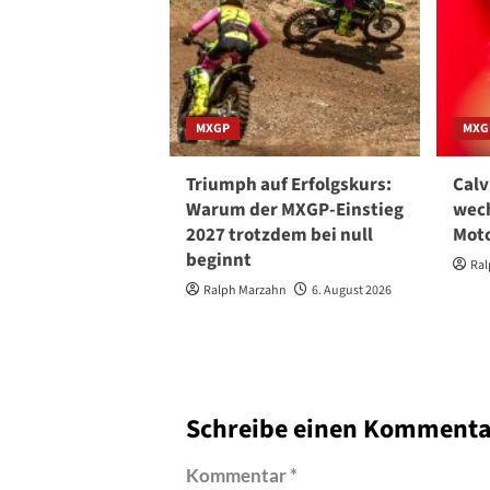
MXGP
MXG
Triumph auf Erfolgskurs:
Calv
Warum der MXGP-Einstieg
wech
2027 trotzdem bei null
Moto
beginnt
Ral
Ralph Marzahn
6. August 2026
Schreibe einen Kommenta
Kommentar
*