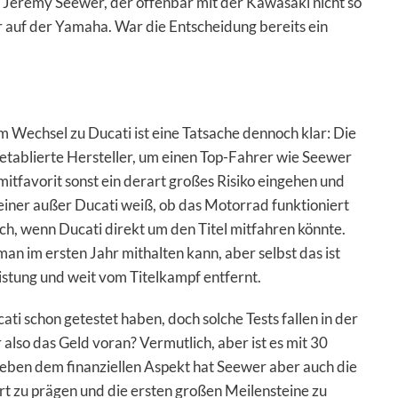
r Jeremy Seewer, der offenbar mit der Kawasaki nicht so
 auf der Yamaha. War die Entscheidung bereits ein
em Wechsel zu Ducati ist eine Tatsache dennoch klar: Die
 etablierte Hersteller, um einen Top-Fahrer wie Seewer
lmitfavorit sonst ein derart großes Risiko eingehen und
einer außer Ducati weiß, ob das Motorrad funktioniert
h, wenn Ducati direkt um den Titel mitfahren könnte.
an im ersten Jahr mithalten kann, aber selbst das ist
stung und weit vom Titelkampf entfernt.
i schon getestet haben, doch solche Tests fallen in der
 also das Geld voran? Vermutlich, aber ist es mit 30
Neben dem finanziellen Aspekt hat Seewer aber auch die
rt zu prägen und die ersten großen Meilensteine zu