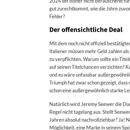
2024 lief bisher nicht berauschend fü
gut zurechtkommt, wie die Jshre zuvor
Fehler?
Der offensichtliche Deal
Mit dem noch nicht offiziell bestätigt
Italiener müssen mehr Geld zahlen als
zu verpflichten. Warum sollte ein Tite
auf seinen Titelchancen verzichten? K
und es wäre unfassbar außergewöhnlic
Triumph
hat zwar schon gezeigt, dass m
schon eine außergewöhnlich starke Lei
Natürlich wird Jeremy Seewer die Ducat
Regel nicht tagelang aus. Stellt Seewer
Jahren absolut nachvollziehbar? Ja! 
Möglichkeit, eine Marke in seinem Spo