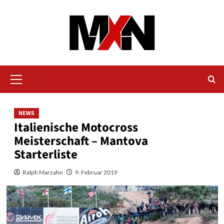
Zum
Inhalt
springen
Primäres
Menü
NEWS
Italienische Motocross
Meisterschaft – Mantova
Starterliste
Ralph Marzahn
9. Februar 2019