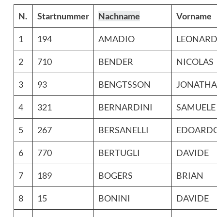
N.
Startnummer
Nachname
Vorname
1
194
AMADIO
LEONAR
2
710
BENDER
NICOLAS
3
93
BENGTSSON
JONATH
4
321
BERNARDINI
SAMUELE
5
267
BERSANELLI
EDOARD
6
770
BERTUGLI
DAVIDE
7
189
BOGERS
BRIAN
8
15
BONINI
DAVIDE