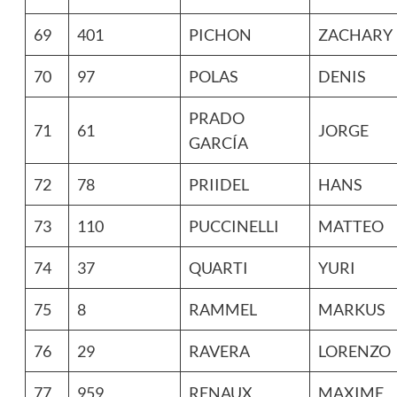
69
401
PICHON
ZACHARY
70
97
POLAS
DENIS
PRADO
71
61
JORGE
GARCÍA
72
78
PRIIDEL
HANS
73
110
PUCCINELLI
MATTEO
74
37
QUARTI
YURI
75
8
RAMMEL
MARKUS
76
29
RAVERA
LORENZO
77
959
RENAUX
MAXIME