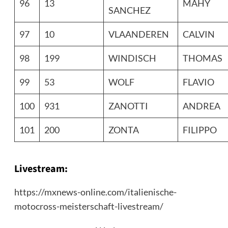
96
13
MAHY
SANCHEZ
97
10
VLAANDEREN
CALVIN
98
199
WINDISCH
THOMAS
99
53
WOLF
FLAVIO
100
931
ZANOTTI
ANDREA
101
200
ZONTA
FILIPPO
Livestream:
https://mxnews-online.com/italienische-
motocross-meisterschaft-livestream/