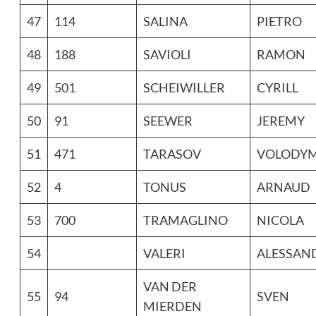
47
114
SALINA
PIETRO
48
188
SAVIOLI
RAMON
49
501
SCHEIWILLER
CYRILL
50
91
SEEWER
JEREMY
51
471
TARASOV
VOLODY
52
4
TONUS
ARNAUD
53
700
TRAMAGLINO
NICOLA
54
VALERI
ALESSAN
VAN DER
55
94
SVEN
MIERDEN