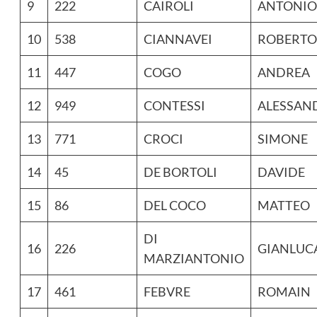
9
222
CAIROLI
ANTONIO
10
538
CIANNAVEI
ROBERTO
11
447
COGO
ANDREA
12
949
CONTESSI
ALESSAN
13
771
CROCI
SIMONE
14
45
DE BORTOLI
DAVIDE
15
86
DEL COCO
MATTEO
DI
16
226
GIANLUC
MARZIANTONIO
17
461
FEBVRE
ROMAIN