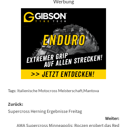
Werbung
Tags:
Italienische Motocross Meisterschaft
,
Mantova
Beitragsnavigation
Zurück:
Supercross Herning Ergebnisse Freitag
Weiter:
AMA Supercross Minneapolis: Roczen erobert das Red