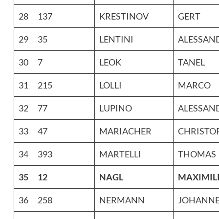
28
137
KRESTINOV
GERT
29
35
LENTINI
ALESSAN
30
7
LEOK
TANEL
31
215
LOLLI
MARCO
32
77
LUPINO
ALESSAN
33
47
MARIACHER
CHRISTO
34
393
MARTELLI
THOMAS
35
12
NAGL
MAXIMIL
36
258
NERMANN
JOHANNE