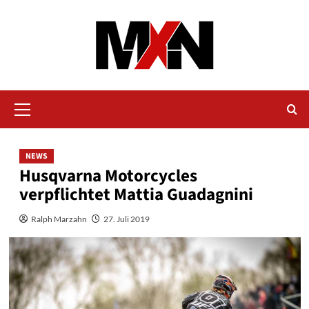
Zum
Inhalt
springen
Primäres
Menü
NEWS
Husqvarna Motorcycles
verpflichtet Mattia Guadagnini
Ralph Marzahn
27. Juli 2019