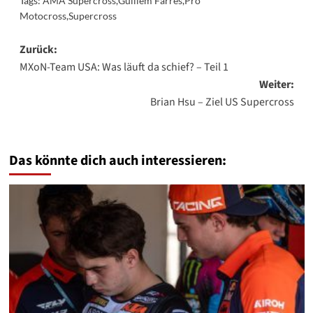
Tags:
AMA Supercross
,
Guillem Farres
,
Pro
Motocross
,
Supercross
Beitragsnavigation
Zurück:
MXoN-Team USA: Was läuft da schief? – Teil 1
Weiter:
Brian Hsu – Ziel US Supercross
Das könnte dich auch interessieren: