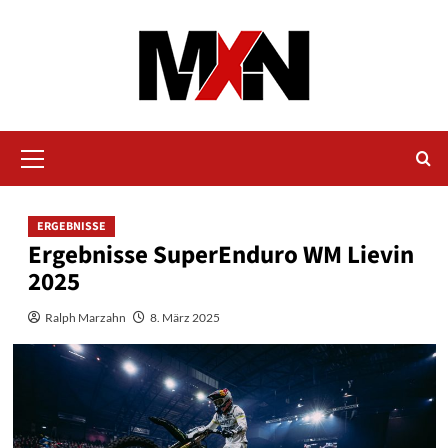
Zum
Inhalt
springen
Primäres
Menü
ERGEBNISSE
Ergebnisse SuperEnduro WM Lievin
2025
Ralph Marzahn
8. März 2025