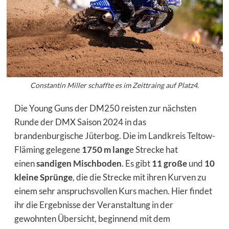
Constantin Miller schaffte es im Zeittraing auf Platz4.
Die Young Guns der DM250 reisten zur nächsten
Runde der DMX Saison 2024 in das
brandenburgische Jüterbog. Die im Landkreis Teltow-
Fläming gelegene
1750 m lang
e Strecke hat
einen
sandigen Mischboden
. Es gibt
11 große
und
10
kleine Sprünge
, die die Strecke mit ihren Kurven zu
einem sehr anspruchsvollen Kurs machen. Hier findet
ihr die Ergebnisse der Veranstaltung in der
gewohnten Übersicht, beginnend mit dem