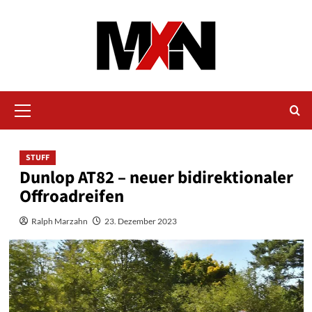
Zum
Inhalt
springen
Primäres
Menü
STUFF
Dunlop AT82 – neuer bidirektionaler
Offroadreifen
Ralph Marzahn
23. Dezember 2023