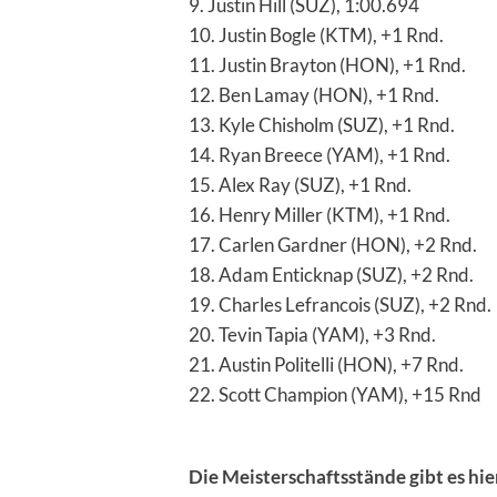
9. Justin Hill (SUZ), 1:00.694
10. Justin Bogle (KTM), +1 Rnd.
11. Justin Brayton (HON), +1 Rnd.
12. Ben Lamay (HON), +1 Rnd.
13. Kyle Chisholm (SUZ), +1 Rnd.
14. Ryan Breece (YAM), +1 Rnd.
15. Alex Ray (SUZ), +1 Rnd.
16. Henry Miller (KTM), +1 Rnd.
17. Carlen Gardner (HON), +2 Rnd.
18. Adam Enticknap (SUZ), +2 Rnd.
19. Charles Lefrancois (SUZ), +2 Rnd.
20. Tevin Tapia (YAM), +3 Rnd.
21. Austin Politelli (HON), +7 Rnd.
22. Scott Champion (YAM), +15 Rnd
Die Meisterschaftsstände gibt es hie