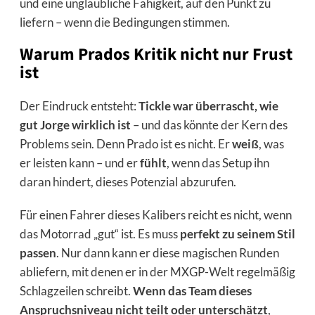
und eine unglaubliche Fähigkeit, auf den Punkt zu
liefern – wenn die Bedingungen stimmen.
Warum Prados Kritik nicht nur Frust
ist
Der Eindruck entsteht:
Tickle war überrascht, wie
gut Jorge wirklich ist
– und das könnte der Kern des
Problems sein. Denn Prado ist es nicht. Er
weiß
, was
er leisten kann – und er
fühlt
, wenn das Setup ihn
daran hindert, dieses Potenzial abzurufen.
Für einen Fahrer dieses Kalibers reicht es nicht, wenn
das Motorrad „gut“ ist. Es muss
perfekt zu seinem Stil
passen
. Nur dann kann er diese magischen Runden
abliefern, mit denen er in der MXGP-Welt regelmäßig
Schlagzeilen schreibt.
Wenn das Team dieses
Anspruchsniveau nicht teilt oder unterschätzt
,