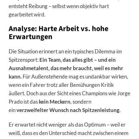
entsteht Reibung – selbst wenn objektiv hart
gearbeitet wird.
Analyse: Harte Arbeit vs. hohe
Erwartungen
Die Situation erinnert an ein typisches Dilemma im
Spitzensport:
Ein Team, das alles gibt – und ein
Ausnahmetalent, das mehr braucht, weil es mehr
kann.
Für Außenstehende mag es undankbar wirken,
wenn ein Fahrer trotz aller Bemühungen Kritik
äußert. Doch aus der Sicht eines Champions wie Jorge
Prado ist das
kein Meckern
, sondern
ein
verzweifelter Wunsch nach Spitzenleistung
.
Er erwartet nicht weniger als das Optimum – weil er
weiß, dass es den Unterschied macht zwischen einem