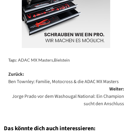
Tags:
ADAC MX Masters
,
Bielstein
Beitragsnavigation
Zurück:
Ben Townley: Familie, Motocross & die ADAC MX Masters
Weiter:
Jorge Prado vor dem Washougal National: Ein Champion
sucht den Anschluss
Das könnte dich auch interessieren: