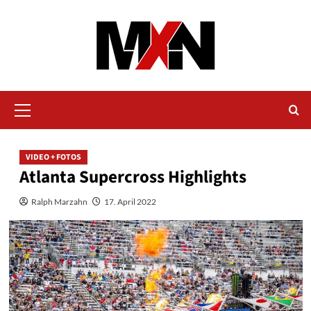
Zum
Inhalt
springen
Primäres
Menü
VIDEO + FOTOS
Atlanta Supercross Highlights
Ralph Marzahn
17. April 2022