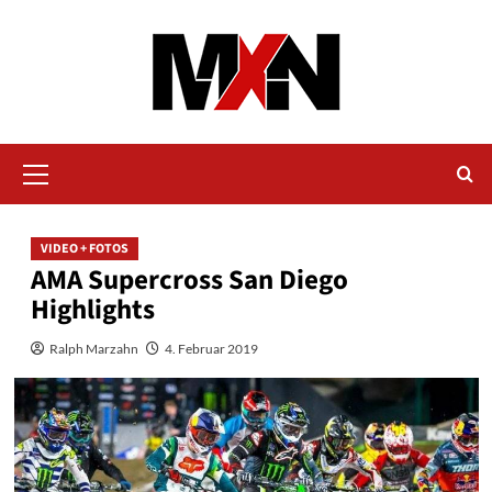
Zum
Inhalt
springen
Primäres
Menü
VIDEO + FOTOS
AMA Supercross San Diego
Highlights
Ralph Marzahn
4. Februar 2019